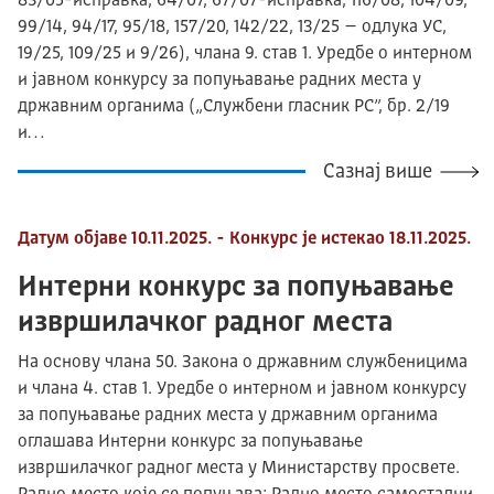
83/05-исправка, 64/07, 67/07-исправка, 116/08, 104/09,
99/14, 94/17, 95/18, 157/20, 142/22, 13/25 – одлука УС,
19/25, 109/25 и 9/26), члана 9. став 1. Уредбе о интерном
и јавном конкурсу за попуњавање радних места у
државним органима („Службени гласник РС”, бр. 2/19
и…
Сазнај више
Датум објаве 10.11.2025. - Конкурс је истекао 18.11.2025.
Интерни конкурс за попуњавање
извршилачког радног места
На основу члана 50. Закона о државним службеницима
и члана 4. став 1. Уредбе о интерном и јавном конкурсу
за попуњавање радних места у државним органима
оглашава Интерни конкурс за попуњавање
извршилачког радног места у Министарству просвете.