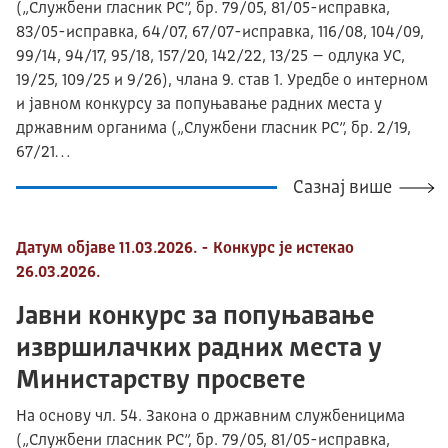
(„Службени гласник РС”, бр. 79/05, 81/05-исправка,
83/05-исправка, 64/07, 67/07-исправка, 116/08, 104/09,
99/14, 94/17, 95/18, 157/20, 142/22, 13/25 – одлука УС,
19/25, 109/25 и 9/26), члана 9. став 1. Уредбе о интерном
и јавном конкурсу за попуњавање радних места у
државним органима („Службени гласник РС”, бр. 2/19,
67/21…
Сазнај више
Датум објаве 11.03.2026. - Конкурс је истекао
26.03.2026.
Јавни конкурс за попуњавање
извршилачких радних места у
Министарству просвете
На основу чл. 54. Закона о државним службеницима
(„Службени гласник РС”, бр. 79/05, 81/05-исправка,