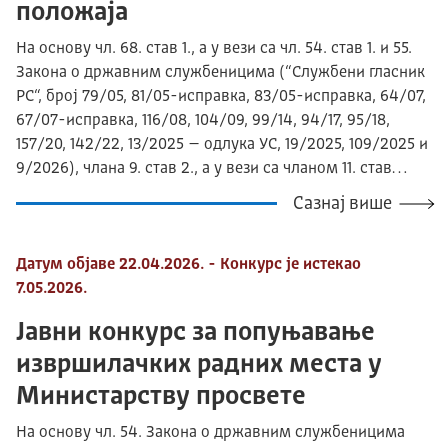
положаја
На основу чл. 68. став 1., а у вези са чл. 54. став 1. и 55.
Закона о државним службеницима (“Службени гласник
РС“, број 79/05, 81/05-исправка, 83/05-исправка, 64/07,
67/07-исправка, 116/08, 104/09, 99/14, 94/17, 95/18,
157/20, 142/22, 13/2025 – одлука УС, 19/2025, 109/2025 и
9/2026), члана 9. став 2., а у вези са чланом 11. став…
Сазнај више
Датум објаве 22.04.2026. - Конкурс је истекао
7.05.2026.
Јавни конкурс за попуњавање
извршилачких радних места у
Министарству просвете
На основу чл. 54. Закона о државним службеницима