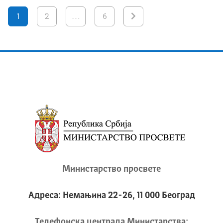
1
2
…
6
Министарство просвете
Адреса: Немањина 22-26, 11 000 Београд
Телeфонска централа Mинистарства: