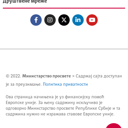
Друштвене мреже
© 2022.
Министарство просвете
> Садржај сајта доступан
је за преузимање.
Политика приватности
Ова страница начињена је уз финансијску помоћ
Европске уније. За њену садржину искључиво је
одговорно
Министарство просвете Републике Србије
и та
садржина нужно не изражава ставове Европске уније.