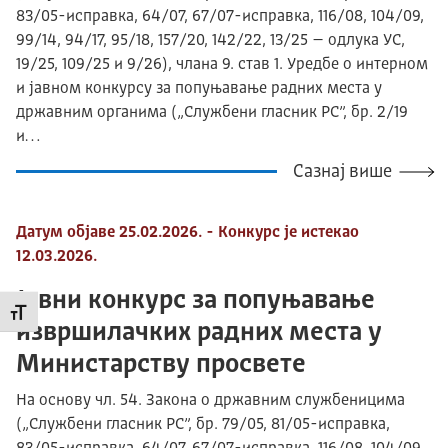
83/05-исправка, 64/07, 67/07-исправка, 116/08, 104/09,
99/14, 94/17, 95/18, 157/20, 142/22, 13/25 – одлука УС,
19/25, 109/25 и 9/26), члана 9. став 1. Уредбе о интерном
и јавном конкурсу за попуњавање радних места у
државним органима („Службени гласник РС”, бр. 2/19
и…
Сазнај више
Датум објаве 25.02.2026. - Конкурс је истекао
12.03.2026.
Јавни конкурс за попуњавање
Промени величину слова
извршилачких радних места у
Министарству просвете
На основу чл. 54. Закона о државним службеницима
(„Службени гласник РС”, бр. 79/05, 81/05-исправка,