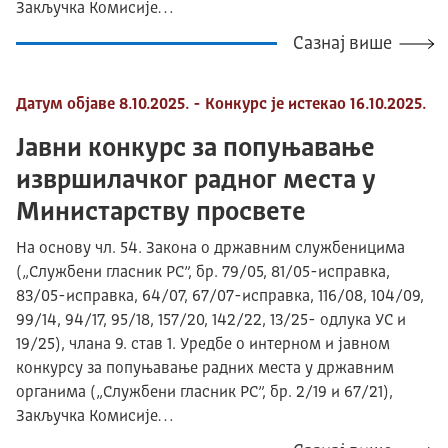
Закључка Комисије…
Сазнај више
Датум објаве 8.10.2025. - Конкурс је истекао 16.10.2025.
Јавни конкурс за попуњавање
извршилачког радног места у
Министарству просвете
На основу чл. 54. Закона о државним службеницима
(„Службени гласник РС”, бр. 79/05, 81/05-исправка,
83/05-исправка, 64/07, 67/07-исправка, 116/08, 104/09,
99/14, 94/17, 95/18, 157/20, 142/22, 13/25- одлука УС и
19/25), члана 9. став 1. Уредбе о интерном и јавном
конкурсу за попуњавање радних места у државним
органима („Службени гласник РС”, бр. 2/19 и 67/21),
Закључка Комисије…