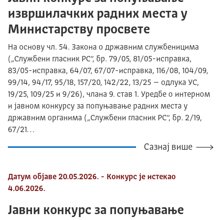
извршилачких радних места у
Министарству просвете
На основу чл. 54. Закона о државним службеницима
(„Службени гласник РС”, бр. 79/05, 81/05-исправка,
83/05-исправка, 64/07, 67/07-исправка, 116/08, 104/09,
99/14, 94/17, 95/18, 157/20, 142/22, 13/25 – одлука УС,
19/25, 109/25 и 9/26), члана 9. став 1. Уредбе о интерном
и јавном конкурсу за попуњавање радних места у
државним органима („Службени гласник РС”, бр. 2/19,
67/21…
Сазнај више
Датум објаве 20.05.2026. - Конкурс је истекао
4.06.2026.
Јавни конкурс за попуњавање