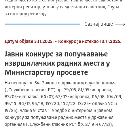
Радно место које се попуњава: Радно местo самостални
интерни ревизор, у звању самостални саветник, Група
за интерну ревизију….
Сазнај више
Датум објаве 5.11.2025. - Конкурс је истекао 13.11.2025.
Јавни конкурс за попуњавање
извршилачких радних места у
Министарству просвете
На основу чл. 54. Закона о државним службеницима
(„Службени гласник РС”, бр. 79/05, 81/05-исправка,
83/05-исправка, 64/07, 67/07-исправка, 116/08, 104/09,
99/14, 94/17, 95/18, 157/20, 142/22, 13/25- одлука УС и
19/25), члана 9. став 1. Уредбе о интерном и јавном
конкурсу за попуњавање радних места у државним
органима („Службени гласник РС”, бр. 2/19 и 67/21),