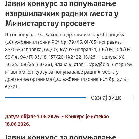
Јавни конкурс за попуњавање
извршилачких радних места у
Министарству просвете
На основу чл. 54. Закона о државним службеницима
(„Службени гласник РС”, бр. 79/05, 81/05-исправка,
83/05-исправка, 64/07, 67/07-исправка, 116/08, 104/09,
99/14, 94/17, 95/18, 157/20, 142/22, 13/25 – одлука УС,
19/25, 109/25 и 9/26), члана 9. став 1. Уредбе о интерном
и јавном конкурсу за попуњавање радних места у
државним органима („Службени гласник РС”, бр. 2/19,
67/21…
Сазнај више
Датум објаве 3.06.2026. - Конкурс је истекао
18.06.2026.
Јавни конкурс за попуњавање