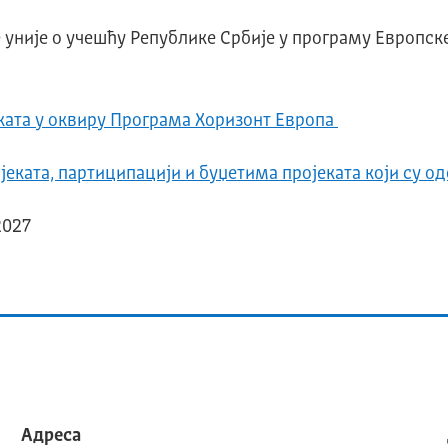
уније о учешћу Републике Србије у програму Европск
еката у оквиру Програма Хоризонт Европа
јеката, партиципацији и буџетима пројеката који су о
2027
Адреса