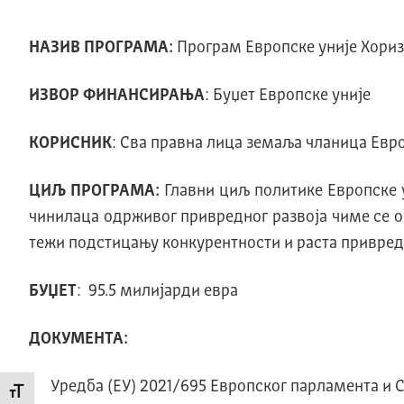
НАЗИВ ПРОГРАМА:
Програм Европске уније Хориз
ИЗВОР ФИНАНСИРАЊА
: Буџет Европске уније
КОРИСНИК
: Сва правна лица земаља чланица Евр
ЦИЉ ПРОГРАМА:
Главни циљ политике Европске у
чинилаца одрживог привредног развоја чиме се о
тежи подстицању конкурентности и раста привред
БУЏЕТ
: 95.5 милијарди евра
ДОКУМЕНТА:
Уредба (ЕУ) 2021/695 Европског парламента и 
Промени величину слова