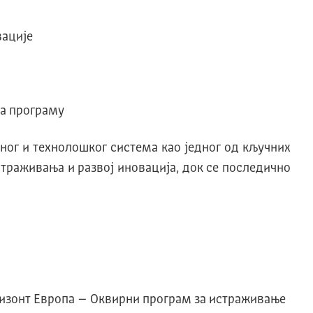
вације
па програму
ног и технолошког система као једног од кључних
траживања и развој иновација, док се последично
оризонт Европа – Оквирни програм за истраживање