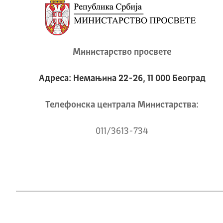
Министарство просвете
Адреса: Немањина 22-26, 11 000 Београд
Телeфонска централа Mинистарства:
011/3613-734