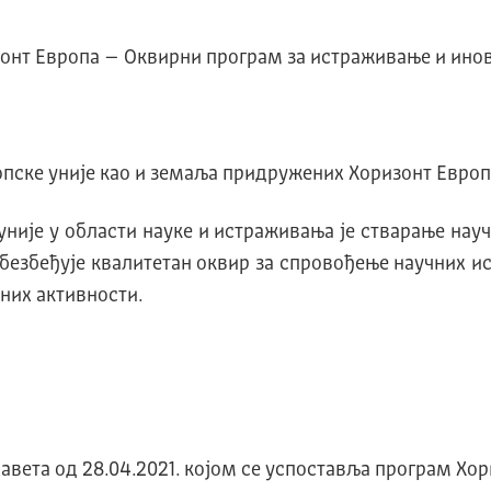
онт Европа – Оквирни програм за истраживање и ино
опске уније као и земаља придружених Хоризонт Евро
није у области науке и истраживања је стварање науч
безбеђује квалитетан оквир за спровођење научних ис
них активности.
Савета од 28.04.2021. којом се успоставља програм Х