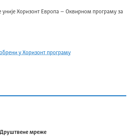
е уније Хоризонт Европа – Оквирном програму за
добрени у Хоризонт програму
Друштвене мреже