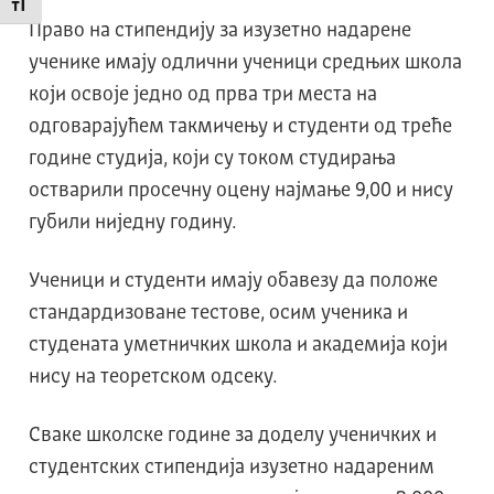
Промени величину слова
Право на стипендију за изузетно надарене
ученике имају одлични ученици средњих школа
који освоје једно од прва три места на
одговарајућем такмичењу и студенти од треће
године студија, који су током студирања
остварили просечну оцену најмање 9,00 и нису
губили ниједну годину.
Ученици и студенти имају обавезу да положе
стандардизоване тестове, осим ученика и
студената уметничких школа и академија који
нису на теоретском одсеку.
Сваке школске године за доделу ученичких и
студентских стипендија изузетно надареним