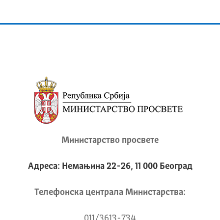
Министарство просвете
Адреса: Немањина 22-26, 11 000 Београд
Телeфонска централа Mинистарства:
011/3613-734