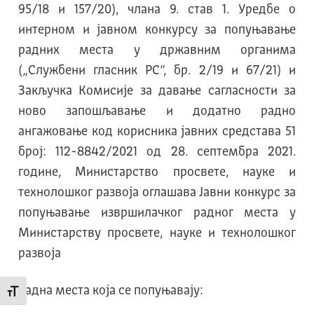
95/18 и 157/20), члана 9. став 1. Уредбе о
интерном и јавном конкурсу за попуњавање
радних места у државним органима
(„Службени гласник РС”, бр. 2/19 и 67/21) и
Закључка Комисије за давање сагласности за
ново запошљавање и додатно радно
ангажовање код корисника јавних средстава 51
број: 112-8842/2021 од 28. септембра 2021.
године, Министарство просвете, науке и
технолошког развоја оглашава Јавни конкурс за
попуњавање извршилачког радног места у
Министарству просвете, науке и технолошког
развоја
Радна места која се попуњавају:
Промени величину слова