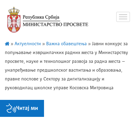
»
Актуелности
»
Важна обавештења
»
Јавни конкурс за
попуњавање извршилачких радних места у Министарству
просвете, науке и технолошког развоја за радна места –
унапређивање предшколског васпитања и образовања,
правне послове у Сектору за дигитализацију и
руководилац школске управе Косовска Митровица
Читај ми