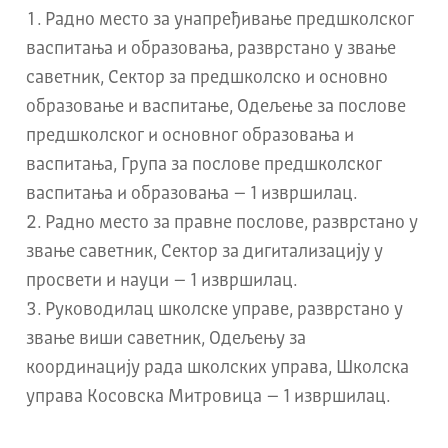
Радно место за унапређивање предшколског
васпитања и образовања, разврстано у звање
саветник, Сектор за предшколско и основно
образовање и васпитање, Одељење за послове
предшколског и основног образовања и
васпитања, Група за послове предшколског
васпитања и образовања – 1 извршилац.
Радно место за правне послове, разврстано у
звање саветник, Сектор за дигитализацију у
просвети и науци – 1 извршилац.
Руководилац школске управе, разврстано у
звање виши саветник, Одељењу за
координацију рада школских управа, Школска
управа Косовска Митровица – 1 извршилац.