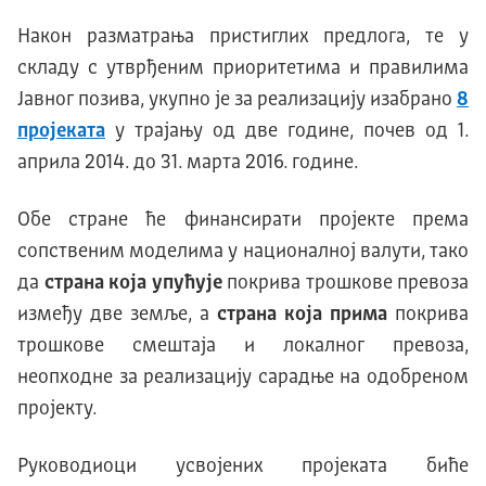
Након разматрања пристиглих предлога, те у
складу с утврђеним приоритетима и правилима
Јавног позива, укупно је за реализацију изабрано
8
пројеката
у трајању од две године, почев од 1.
априла 2014. до 31. марта 2016. године.
Обе стране ће финансирати пројекте према
сопственим моделима у националној валути, тако
да
страна која упућује
покрива трошкове превоза
између две земље, а
страна која прима
покрива
трошкове смештаја и локалног превоза,
неопходне за реализацију сарадње на одобреном
пројекту.
Руководиоци усвојених пројеката биће