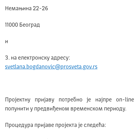
Немањина 22-26
11000 Београд
и
на електронску адресу:
svetlana.bogdanovic@prosveta.gov.rs
Пројектну пријаву потребно је најпре on-line
попунити у предвиђеном временском периоду.
Процедура пријаве пројекта је следећа: