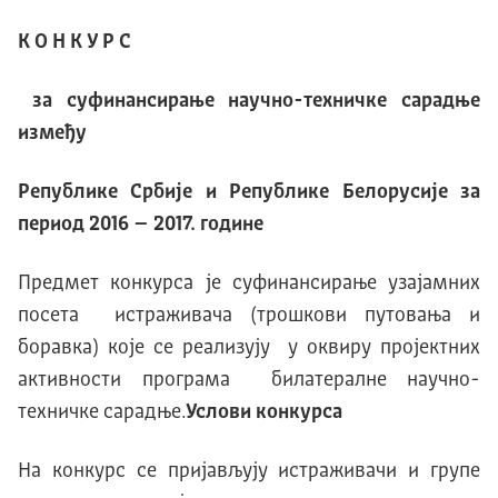
К О Н К У Р С
за суфинансирање научно-техничке сарадње
између
Републике Србије и Републике Белорусије за
период 201
6
– 2017. године
Предмет конкурса је суфинансирање узајамних
посета истраживача (трошкови путовања и
боравка) које се реализују у оквиру пројектних
активности програма билатералне научно-
техничке сарадње.
Услови конкурса
На конкурс се пријављују истраживачи и групе