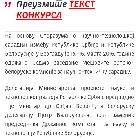
Преузмите
ТЕКСТ
КОНКУРСА
На основу Споразума о научно-технолошкој
сарадњи између Републике Србије и Републике
Белорусије, у Београду је 15.-16. марта 2016. године
одржано Седмо заседање Мешовите српско-
белоруске комисије за научно-техничку сарадњу.
Делегацију Министарства просвете, науке и
технолошког развоја Републике Србије предводио
је миистар др Срђан Вербић, а белоруску
делегацију Пјотр Балтрукович, први заменик
председника Државног комитета за науку и
технологију Републике Белорусије.