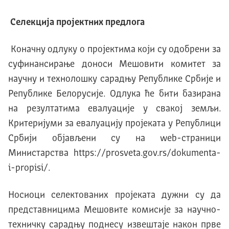
Селекција пројектних предлога
Коначну одлуку о пројектима који су одобрени за
суфинансирање доноси Мешовити комитет за
научну и технолошку сарадњу Републике Србије и
Републике Белорусије. Одлука ће бити базирана
на резултатима евалуације у свакој земљи.
Kритеријуми за евалуацију пројеката у Републици
Србији објављени су на web-страници
Министарства https://prosveta.gov.rs/dokumenta-
i-propisi/.
Носиоци селектованих пројеката дужни су да
представницима Мешовите комисије за научно-
техничку сарадњу поднесу извештаје након прве