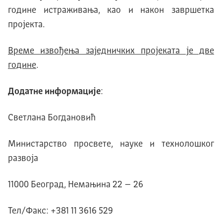
године истраживања, као и након завршетка
пројекта.
Време извођења заједничких пројеката је две
године
.
Додатне информације
:
Светлана Богдановић
Министарство пpосвете, науке и технолошког
развоја
11000 Београд, Немањина 22 – 26
Тел/Факс: +381 11 3616 529