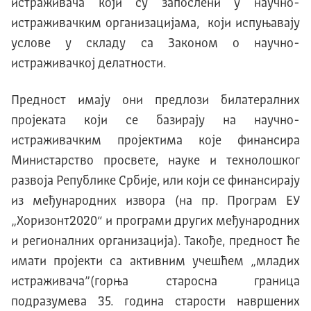
истраживача који су запослени у научно-
истраживачким организацијама, који испуњавају
услове у складу са Законом о научно-
истраживачкој делатности.
Предност имају они предлози билатералних
пројеката који се базирају на научно-
истраживачким пројектима које финансира
Министарство просвете, науке и технолошког
развоја Републике Србије, или који се финансирају
из међународних извора (на пр. Програм ЕУ
„Хоризонт2020“ и програми других међународних
и регионалних организација). Taкође, предност ће
имати пројекти са активним учешћем „младих
истраживача”(горња старосна граница
подразумева 35. година старости навршених