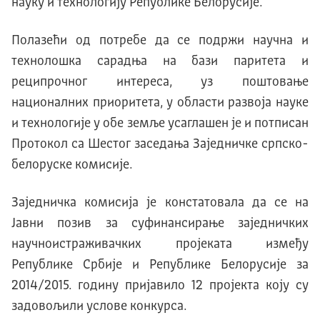
науку и технологију Републике Белорусије.
Полазећи од потребе да се подржи научна и
технолошка сарадња на бази паритета и
реципрочног интереса, уз поштовање
националних приоритета, у области развоја науке
и технологије у обе земље усаглашен је и потписан
Протокол са Шестог заседања Заједничке српско-
белоруске комисије.
Заједничка комисија је констатовала да се на
Јавни позив за суфинансирање заједничких
научноистраживачких пројеката између
Републике Србије и Републике Белорусије за
2014/2015. годину пријавило 12 пројекта коју су
задовољили услове конкурса.