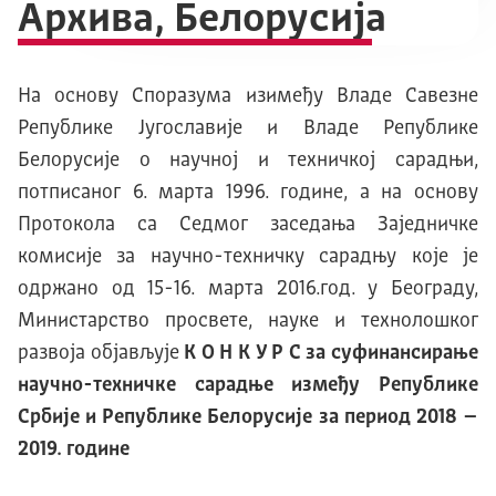
Архива, Белорусија
На основу Споразума изимеђу Владе Савезне
Републике Југославије и Владе Републике
Белорусије о научној и техничкој сарадњи,
потписаног 6. марта 1996. године, а на основу
Протокола са Cедмог заседања Заједничке
комисије за научно-техничку сарадњу које је
одржано од 15-16. марта 2016.год. у Београду,
Министарство просвете, науке и технолошког
развоја објављује
К О Н К У Р С за суфинансирање
научно-техничке сарадње између Републике
Србије и Републике Белорусије за период 2018 –
2019. године