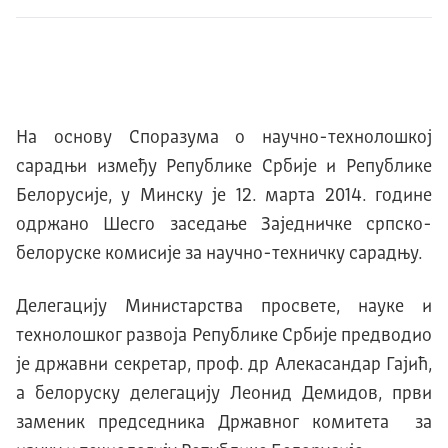
На основу Споразума о научно-технолошкој
сарадњи између Републике Србије и Републике
Белорусије, у Минску је 12. марта 2014. године
одржано Шесго заседање Заједничке српско-
белоруске комисије за научно-техничку сарадњу.
Делегацију Министарства просвете, науке и
технолошког развоја Републике Србије предводио
је државни секретар, проф. др Алекасандар Гајић,
а белоруску делегацију Леонид Демидов, први
заменик председника Државног комитета за