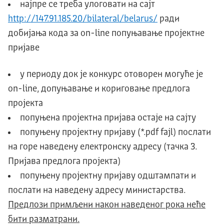
најпре се треба улоговати на сајт
http://147.91.185.20/bilateral/belarus/
ради
добијања кoдa за on-line попуњавање пројектне
пријаве
у периоду док је конкурс отоворен могуће је
on-line, допуњавање и кориговање предлога
пројекта
попуњена пројектна пријавa остаје на сајту
попуњену пројектну пријаву (*.pdf fajl) послати
на горе наведену електронску адресу (тачка 3.
Пријава предлога пројекта)
попуњену пројектну пријаву одштампати и
послати на наведену адресу министарства.
Предлози примљени након наведеног рока неће
бити разматрани.