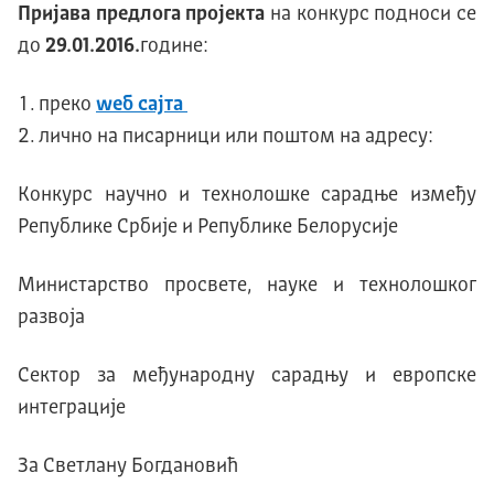
Пријава
предлога пројекта
на конкурс подноси се
до
2
9
.
01
.201
6
.
године:
преко
wеб сајта
лично на писарници или поштом на адресу:
Конкурс научно и технолошке сарадње између
Републике Србије и Републике Белорусије
Министарство просвете, науке и технолошког
развоја
Сектор за међународну сарадњу и европске
интеграције
За Светлану Богдановић