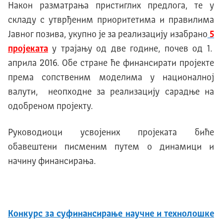
Након разматрања пристиглих предлога, те у
складу с утврђеним приоритетима и правилима
Јавног позива, укупно је за реализацију изабрано
5
пројеката
у трајању од две године, почев од 1.
априла 2016. Обе стране ће финансирати пројекте
према сопственим моделима у националној
валути, неопходне за реализацију сарадње на
одобреном пројекту.
Руководиоци усвојених пројеката биће
обавештени писменим путем о динамици и
начину финансирања.
Конкурс за суфинансирање научне и технолошке