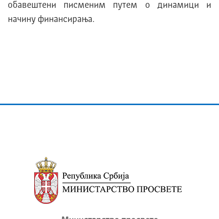
обавештени писменим путем о динамици и
начину финансирања.