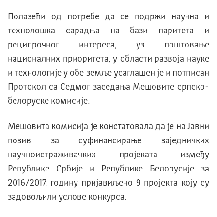
Полазећи од потребе да се подржи научна и
технолошка сарадња на бази паритета и
реципрочног интереса, уз поштовање
националних приоритета, у области развоја науке
и технологије у обе земље усаглашен је и потписан
Протокол са Седмог заседања Мешовите српско-
белоруске комисије.
Мешовита комисија је констатовала да је на Јавни
позив за суфинансирање заједничких
научноистраживачких пројеката између
Републике Србије и Републике Белорусије за
2016/2017. годину пријавиљено 9 пројекта коју су
задовољили услове конкурса.