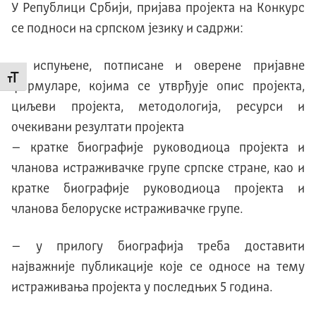
У Републици Србији, пријава пројекта на Конкурс
се подноси на српском језику и садржи:
– испуњене, потписане и оверене пријавне
Промени величину слова
формуларе, којима се утврђује опис пројекта,
циљеви пројекта, методологија, ресурси и
очекивани резултати пројекта
– кратке биографије руководиоца пројекта и
чланова истраживачке групе српске стране, као и
кратке биографије руководиоца пројекта и
чланова белоруске истраживачке групе.
– у прилогу биографија треба доставити
најважније публикације које се односе на тему
истраживања пројекта у последњих 5 година.