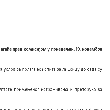
лагаће пред комисијом у понедељак, 19. новембра
 услов за полагање испита за лиценцу до сада су
зултате примењеног истраживања и препорука за
рећем кандидат представља и образлаже портфолио