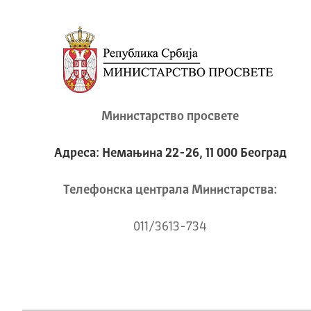
Министарство просвете
Адреса: Немањина 22-26, 11 000 Београд
Телeфонска централа Mинистарства:
011/3613-734