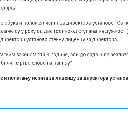
андарда.
је обука и положен испит за директора установе. Са 
олаже су у року од две године од ступања на дужност 
и директори установа стекну лиценцу за директора.
мским законом 2003. године, али до сада није реали
 били „мртво слово на папиру“.
ке
и полагању испита за лиценцу за директора устано