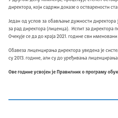
директора, који садржи доказе о остварености ст
Један од услов за обављање дужности директора 
за рад директора (лиценца). Испит за директора п
Очекује се да до краја 2021. године сви именован
Обавеза лиценцирања директора уведена је систе
су 2013. године, али су до уређивања лиценцирања
Ове године усвојен је Правилник о програму обу