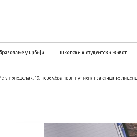
бразовање у Србији
Школски и студентски живот
е у понедељак, 19. новембра први пут испит за стицање лицен