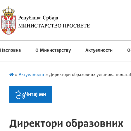
Насловна
О Министарству
Актуелности
О
»
Актуелности
»
Директори образовних установа полагаћ
Читај ми
Директори образовних