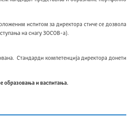
положеним испитом за директора стиче се дозвола
(ступања на снагу ЗОСОВ-а).
зована. Стандарди компетенција директора донети
вe образовања и васпитања.