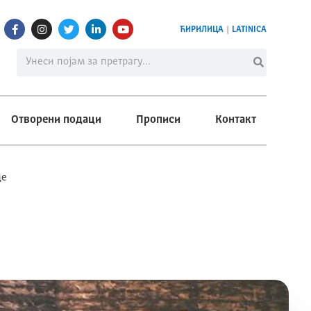
ЋИРИЛИЦА
|
LATINICA
Отворени подаци
Прописи
Контакт
це