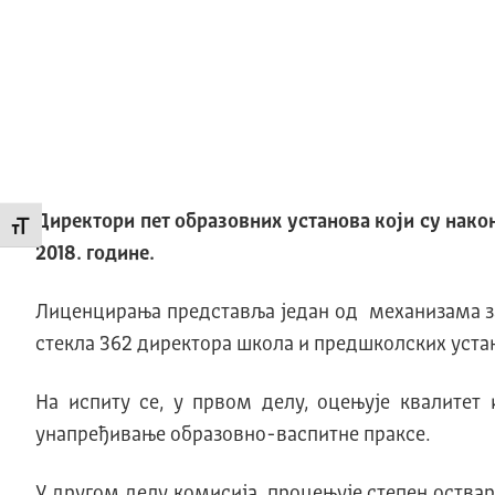
Директори пет образовних установа који су нако
Промени величину слова
2018. године.
Лиценцирања представља један од механизама за 
стекла 362 директора школа и предшколских устано
На испиту се, у првом делу, оцењује квалитет
унапређивање образовно-васпитне праксе.
У другом делу комисија, процењује степен оства