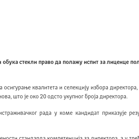
н обука стекли право да полажу испит за лиценце по
осигурање квалитета и селекцију избора директора, а
ва, што је око 20 одсто укупног броја директора.
 истраживачког рада у коме кандидат приказује ре
рености стандарда компетенција за директора, а у т