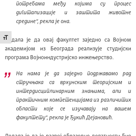
потребама међу којима су процес
дигитализације и заштита животне
средине“, рекла је она.
Промени величину слова
Додала је да овај факултет заједно са Војном
академијом из Београда реализује студијски
програма Војноиндустријско инжењерство.
На нама је да заједно подржавамо рад
стручњака са врхунским теоријским и
интердисциплинарним знањима, али и
практичним компетенцијама из различитих
области које се изучавају на вашем
факултету“, рекла је Ђукић Дејановић.