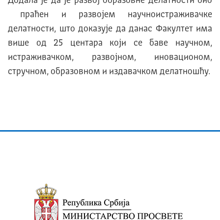
Додала је да је развој образовне делатности био
праћен и развојем научноистраживачке
делатности, што доказује да данас Факултет има
више од 25 центара који се баве научном,
истраживачком, развојном, иновационом,
стручном, образовном и издавачком делатношћу.