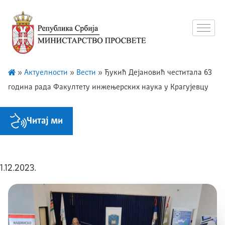
»
Актуелности
»
Вести
»
Ђукић Дејановић честитала 63
година рада Факултету инжењерских наука у Крагујевцу
Читај ми
1.12.2023.