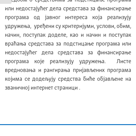
или недостајућег дела средстава за финансирање
програма од јавног интереса која реализују
удружења, уређени су критеријуми, услови, обим,
начин, поступак доделе, као и начин и поступак
враћања средстава за подстицање програма или
недостајућег дела средстава за финансирање
програма које реализују удружења. Листе
вредновања и рангирања пријављених програма
којима се додељују средства биће објављене на
званичној интернет страници .