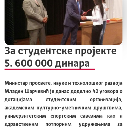
За студентске пројекте
5. 600 000 динара
Министар просвете, науке и технолошког развоја
Младен Шарчевић je данас доделио 42 уговора о
дотацијама студентским организација,
академским културно-уметничким друштвима,
универзитетским спортским савезима као и
здравственим потпорним удружењима за