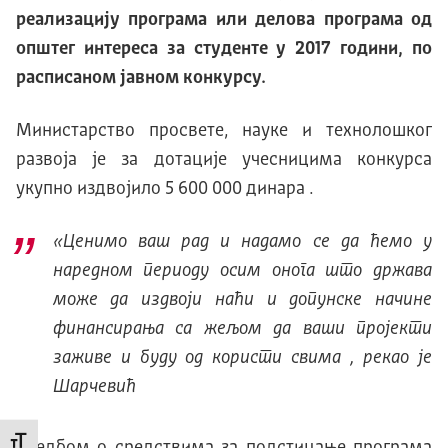
реализацију програма или делова програма од
општег интереса за студенте у 2017 години, по
расписаном јавном конкурсу.
Министарство просвете, науке и технолошког
развоја је за дотације учесницима конкурса
укупно издвојило 5 600 000 динара .
«Ценимо ваш рад и надамо се да ћемо у
наредном периоду осим онога што држава
може да издвоји наћи и допунске начине
финансирања са жељом да ваши пројекти
заживе и буду од користи свима , рекао је
Шарчевић
Промени величину слова
Уредбом о средствима за подстицање програма