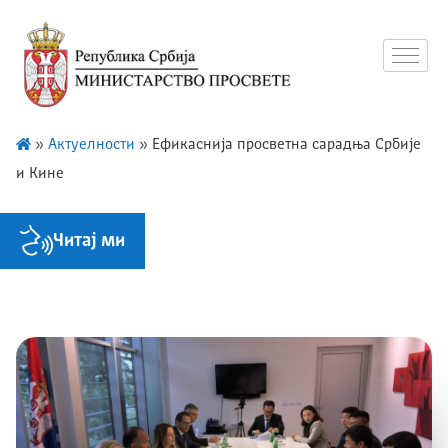
»
Актуелности
»
Ефикаснија просветна сарадња Србије
и Кине
Читај ми