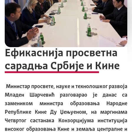
Ефикаснија просветна
сарадња Србије и Кине
Министар просвете, науке и технолошког развоја
Младен Шарчевић разговарао је данас са
замеником министра образовања Народне
Републике Кине Ду Џењуеном, на маргинама
Четвртог састанака Конзорцијума институција
високог образовања Кине и земаља централне и