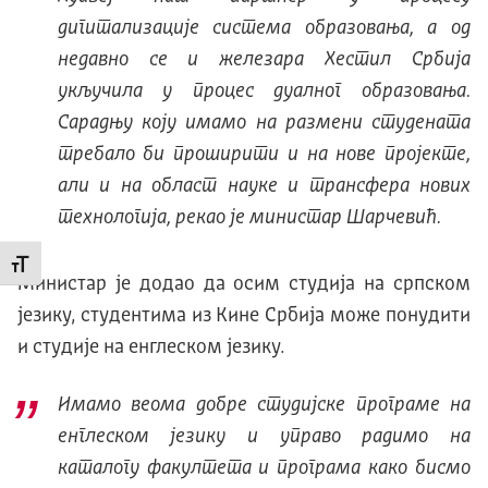
дигитализације система образовања, а од
недавно се и железара Хестил Србија
укључила у процес дуалног образовања.
Сарадњу коју имамо на размени студената
требало би проширити и на нове пројекте,
али и на област науке и трансфера нових
технологија, рекао је министар Шарчевић.
Промени величину слова
Министар је додао да осим студија на српском
језику, студентима из Кине Србија може понудити
и студије на енглеском језику.
Имамо веома добре студијске програме на
енглеском језику и управо радимо на
каталогу факултета и програма како бисмо