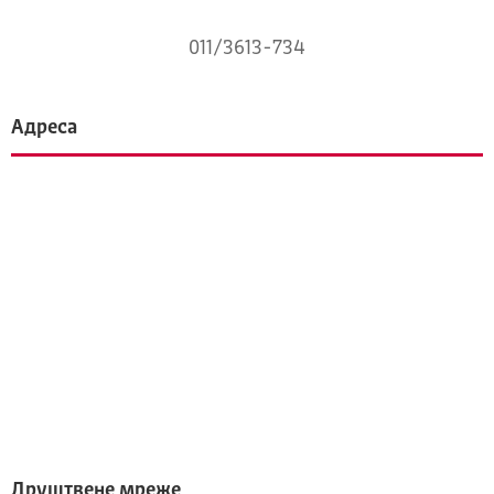
011/3613-734
Адреса
Друштвене мреже