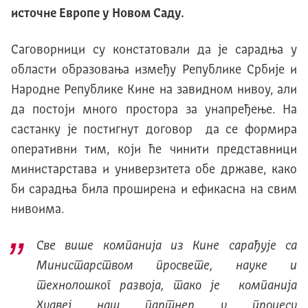
источне Европе у Новом Саду.
Саговорници су констатовали да је сарадња у
области образовања између Републике Србије и
Народне Републике Кине на завидном нивоу, али
да постоји много простора за унапређење. На
састанку је постигнут договор да се формира
оперативни тим, који ће чинити представници
министарстава и универзитета обе државе, како
би сарадња била проширена и ефикасна на свим
нивоима.
Све више компанија из Кине сарађује са
Министарством просвете, науке и
технолошког развоја, тако је компанија
Хуавеј наш партнер у процесу