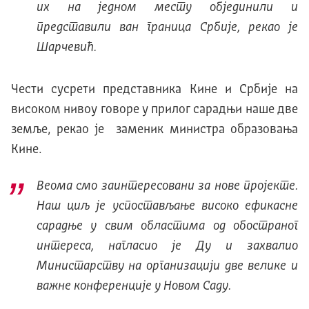
их на једном месту објединили и
представили ван граница Србије, рекао је
Шарчевић.
Чести сусрети представника Кине и Србије на
високом нивоу говоре у прилог сарадњи наше две
земље, рекао је заменик министра образовања
Кине.
Веома смо заинтересовани за нове пројекте.
Наш циљ је успостављање високо ефикасне
сарадње у свим областима од обостраног
интереса, нагласио је Ду и захвалио
Министарству на организацији две велике и
важне конференције у Новом Саду.