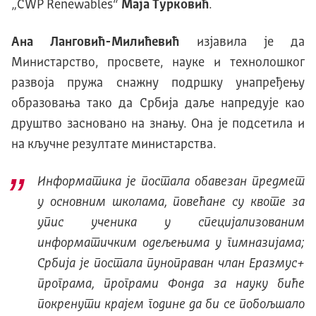
„CWP Renewables“
Маја Турковић
.
Ана Ланговић-Милићевић
изјавила је да
Министарство, просвете, науке и технолошког
развоја пружа снажну подршку унапређењу
образовања тако да Србија даље напредује као
друштво засновано на знању. Она је подсетила и
на кључне резултате министарства.
Информатика је постала обавезан предмет
у основним школама, повећане су квоте за
упис ученика у специјализованим
информатичким одељењима у гимназијама;
Србија је постала пуноправан члан Еразмус+
програма, програми Фонда за науку биће
покренути крајем године да би се побољшало