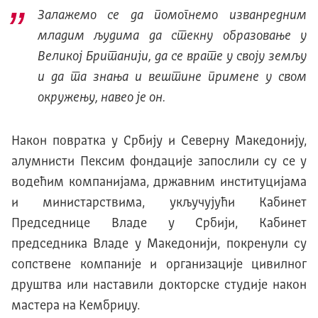
Залажемо се да помогнемо изванредним
младим људима да стекну образовање у
Великој Британији, да се врате у своју земљу
и да та знања и вештине примене у свом
окружењу, навео је он.
Након повратка у Србију и Северну Македонију,
алумнисти Пексим фондације запослили су се у
водећим компанијама, државним институцијама
и министарствима, укључујући Kабинет
Председнице Владе у Србији, Kабинет
председника Владе у Македонији, покренули су
сопствене компаније и организације цивилног
друштва или наставили докторске студије након
мастера на Kембриџу.