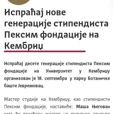
Испраћај нове
генерације стипендиста
Пексим фондације на
Кембриџ
Испраћај десете генерације стипендиста Пексим
фондације на Универзитет у Kембриџу
организован je 18. септембра у парку Ботаничке
баште Јевремовац.
Мастер студије на Kембриџу, као стипендисти
Пексим фондације, наставиће:
Маша Његован