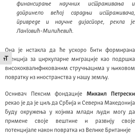
финансирање научних истраживања и
допринело већој сарадњи истраживача,
привреде и научне дијаспоре, рекла је
Ланговић-Милићевић.
Она је истакла да ће ускоро бити формирана
Агенција за циркуларне миграције као подршка
Промени величину слова
висококвалификованим стручњацима у њиховом
повратку из иностранства у нашу земљу.
Оснивач Пексим фондације
Михаил Петрески
рекао је да је циљ да Србија и Северна Македонија
буду окружења у којима млади људи могу да
примене своје вештине и развију своје
потенцијале након повратка из Велике Британије