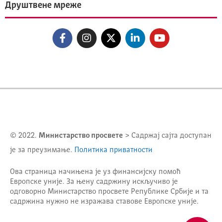
Друштвене мреже
© 2022.
Министарство просвете
> Садржај сајта доступан
је за преузимање.
Политика приватности
Ова страница начињена је уз финансијску помоћ
Европске уније. За њену садржину искључиво је
одговорно
Министарство просвете Републике Србије
и та
садржина нужно не изражава ставове Европске уније.