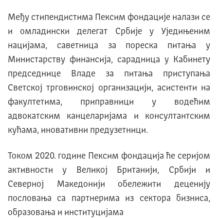
Међу стипендистима Пексим фондације налази се
и омладински делегат Србије у Уједињеним
нацијама, саветница за пореска питања у
Министарству финансија, сарадница у Kабинету
председнице Владе за питања приступања
Светској трговинској организацији, асистенти на
факултетима, приправници у водећим
адвокатским канцеларијама и консултантским
кућама, иновативни предузетници.
Током 2020. године Пексим фондација ће серијом
активности у Великој Британији, Србији и
Северној Македонији обележити деценију
пословања са партнерима из сектора бизниса,
образовања и институцијама