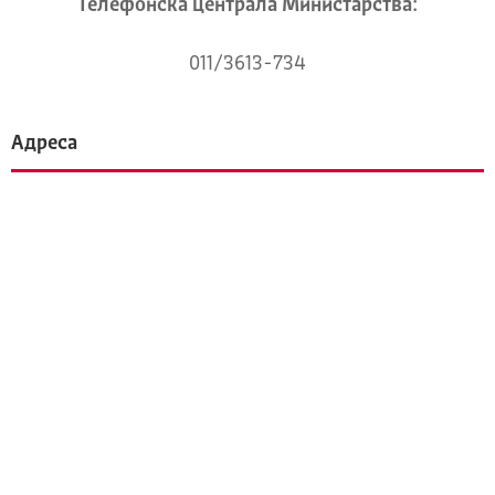
Телeфонска централа Mинистарства:
011/3613-734
Адреса