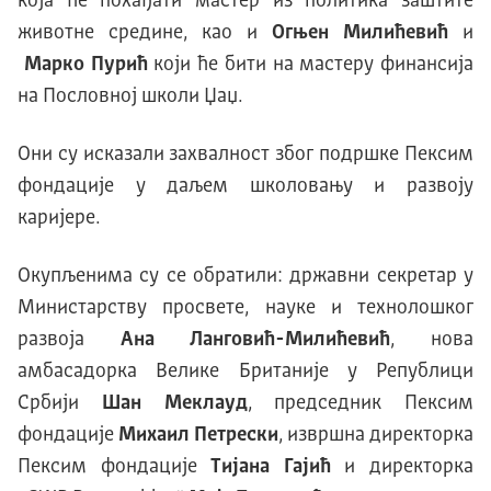
која ће похађати мастер из политика заштите
животне средине, као и
Огњен Милићевић
и
Марко Пурић
који ће бити на мастеру финансија
на Пословној школи Џаџ.
Они су исказали захвалност због подршке Пексим
фондације у даљем школовању и развоју
каријере.
Окупљенима су се обратили: државни секретар у
Министарству просвете, науке и технолошког
развоја
Ана Ланговић-Милићевић
, нова
амбасадорка Велике Британије у Републици
Србији
Шан Меклауд
, председник Пексим
фондације
Михаил Петрески
, извршна директорка
Пексим фондације
Тијана Гајић
и директорка