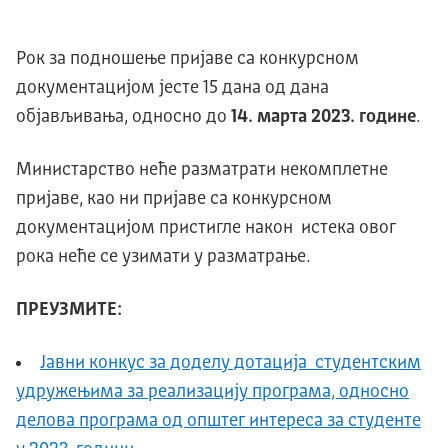
Рок за подношење пријаве са конкурсном
документацијом јесте 15 дана од дана
објављивања, односно до
14. марта 2023. године
.
Министарство неће разматрати некомплетне
пријаве, као ни пријаве са конкурсном
документацијом пристигле након истека овог
рока неће се узимати у разматрање.
ПРЕУЗМИТЕ:
Јавни конкус за доделу дотација студентским
удружењима за реализацију програма, односно
делова програма од општег интереса за студенте