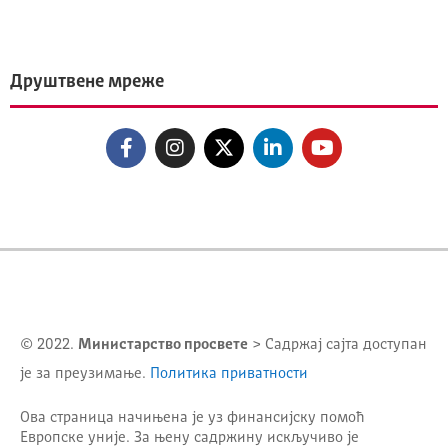
Друштвене мреже
© 2022.
Министарство просвете
> Садржај сајта доступан
је за преузимање.
Политика приватности
Ова страница начињена је уз финансијску помоћ
Европске уније. За њену садржину искључиво је