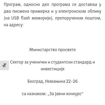
Програм, односно део програма се доставља у
два писмена примерка и у електронском облику
(на USB flash меморији), препорученом поштом,
на адресу:
Министарство просвете
Сектор за ученички и студентски стандард и
Промени величину слова
инвестиције
Београд, Немањина 22-26
са назнаком: „За јавни конкурс“