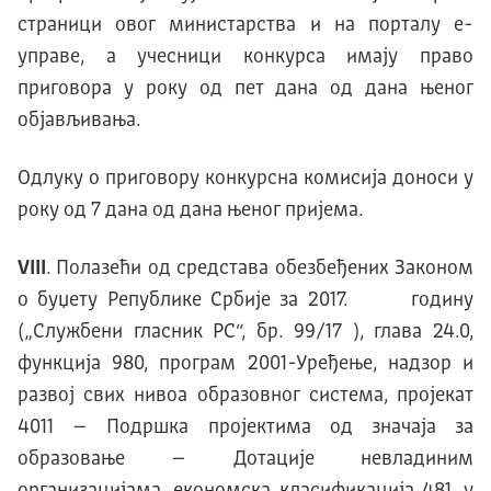
страници овог министарства и на порталу е-
управе, а учесници конкурса имају право
приговора у року од пет дана од дана њеног
објављивања.
Одлуку о приговору конкурсна комисија доноси у
року од 7 дана од дана њеног пријема.
VIII
. Полазећи од средстава обезбеђених Законом
о буџету Републике Србије за 2017. годину
(„Службени гласник РС“, бр. 99/17 ), глава 24.0,
функција 980, програм 2001-Уређење, надзор и
развој свих нивоа образовног система, пројекат
4011 – Подршка пројектима од значаја за
образовање – Дотације невладиним