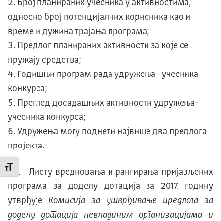
Број планираних учесника у активностима,
односно број потенцијалних корисника као и
време и дужина трајања програма;
Предлог планираних активности за које се
пружају средства;
Годишњи програм рада удружења- учесника
конкурса;
Преглед досадашњих активности удружења-
учесника конкурса;
Удружења могу поднети највише два предлога
пројекта.
Промени величину слова
VII
. Листу вредновања и рангирања пријављених
програма за доделу дотација за 2017. годину
утврђује
Комисија за утврђивање предлога за
доделу дотација невладиним организацијама и