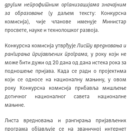
другим непрофитним организацијама значајним
за образовање
(у даљем тексту: Конкурсна
комисија), чије чланове именује Министар
просвете, науке и технолошког развоја.
Конкурсна комисија утврђује
Листу вредновања и
рангирања пријављених програма
, у року који не
може бити дужи од 20 дана од дана истека рока за
подношење пријава. Када се ради о пројектима
који се односе на националну мањину, у овом
року Конкурсна комисија прибавља мишљење
дотичног националног савета националне
мањине.
Листа вредновања и рангирања пријављених
програма објављује се на званичној интернет