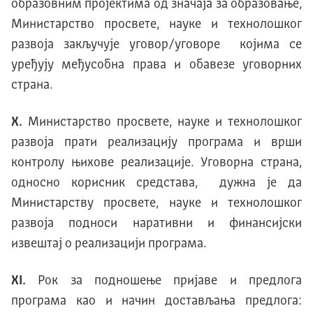
образовним пројектима од значаја за образовање,
Министарство просвете, науке и технолошког
развоја закључује уговор/уговоре којима се
уређују међусобна права и обавезе уговорних
страна.
X.
Министарство просвете, науке и технолошког
развоја прати реализацију програма и врши
контролу њихове реализације. Уговорна страна,
односно корисник средстава, дужна је да
Министарству просвете, науке и технолошког
развоја подноси наративни и финансијски
извештај о реализацији програма.
XI.
Рок за подношење пријаве и предлога
програма као и начин достављања предлога: