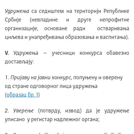
Удружења
са седиштем на територији Републике
Србије (невладине и друге непрофитне
организације, основане ради остваривања
циљева и унапређивања образовања и васпитања).
V.
Удружења – учесници конкурса обавезно
достављају:
Пријаву на јавни конкурс,
попуњену и оверену
од стране одговорног лица удружења
(
образац бр. 1
)
2. Уверење
(потврду, извод) да је удружење
уписано у регистар надлежног органа;