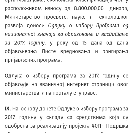
организацијама, економска класификација 481, у
расположивом износу од 8.800.000,00 динара,
Министарство просвете, науке и технолошког
развоја доноси
Одлуку о избору програма од
националног значаја за образовање и васпитање
за 2017. годину
, у року од 15 дана од дана
објављивања Листе вредновања и рангирања
пријављених програма.
Одлука о избору програма за 2017. годину се
објављује на званичној интернет страници овог
министарства и на порталу е-управе.
IX.
На основу донете Одлуке о избору програма за
2017. годину у складу са средствима која су
одобрена за реализацију пројекта 4011- Подршка