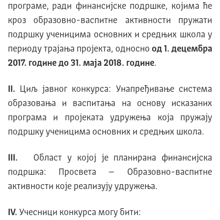
програме, ради финансијске подршке, којима ће
кроз образовно-васпитне активности пружати
подршку ученицима основних и средњих школа у
периоду трајања пројекта, односно
од 1. децембра
2017. године до 31. маја 2018. године
.
II.
Циљ јавног конкурса: Унапређивање система
образовања и васпитања на основу исказаних
програма и пројеката удружења која пружају
подршку ученицима основних и средњих школа.
III.
Област у којој је планирана финансијска
подршка: Просвета – Образовно-васпитне
активности које реализују удружења.
IV.
Учесници конкурса могу бити: