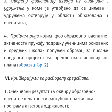
3. Оверену фотокопију извода из статута .
удружења
у коме је утврђено да се циљеви
удружења остварују у области образовања и
васпитања;
4.
Програм рада
којим кроз образовно-васпитне
активности пружају подршку ученицима основних
и средњих школа- попуњен образац за писање
предлога пројекта са предлогом финансијског
плана (
образац бр. 2
)
VI
.
Критеријуми за расподелу средстава:
Очекивани резултати у оквиру образовно-
васпитне делатности (могућност развијања
програма и његова одрживост);