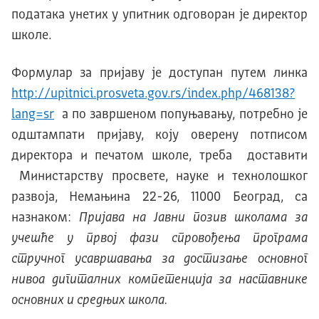
података унетих у упитник одговоран је директор
школе.
Формулар за пријаву је доступан путем линка
http://upitnici.prosveta.gov.rs/index.php/468138?
lang=sr
а по завршеном попуњавању, потребно је
одштампати пријаву, коју оверену потписом
директора и печатом школе, треба доставити
Министарству просвете, науке и технолошког
развоја, Немањина 22-26, 11000 Београд, са
назнаком:
Пријава на Јавни позив школама за
учешће у првој фази спровођења програма
стручног усавршавања за достизање основног
нивоа дигиталних компетенција за наставнике
основних и средњих школа.