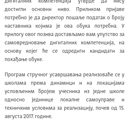
дигиталних компетенција утврде да нису
достигли основни ниво. Приликом пријаве
потребно је да директор пошаље податак о броју
наставника којима је ова обука потребна. У
прилогу овог позива достављамо вам упутство за
самовредновање дигиталних компетенција, на
основу којег ће се одредити кандидати за
похађање обуке.
Програм стручног усавршавања реализоваће се у
школама према динамици и на локацијама
условљеним бројем учесника из једне школе
односно јединице локалне самоуправе и
техничким условима за реализацију, почев од 15.
августа 2017. године.