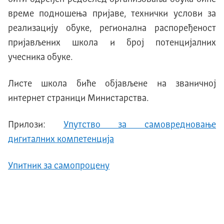
време подношења пријаве, технички услови за
реализацију обуке, регионална распоређеност
пријављених школа и број потенцијалних
учесника обуке.
Листе школа биће објављене на званичној
интернет страници Министарства.
Прилози:
Упутство за самовредновање
дигиталних компетенција
Упитник за самопроцену