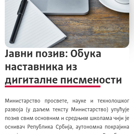
Јавни позив: Обука
наставника из
дигиталне писмености
Министарство просвете, науке и технолошког
развоја (у даљем тексту Министарство) упућује
позив свим основним и средњим школама чији је
оснивач Република Србија, аутономна покрајина