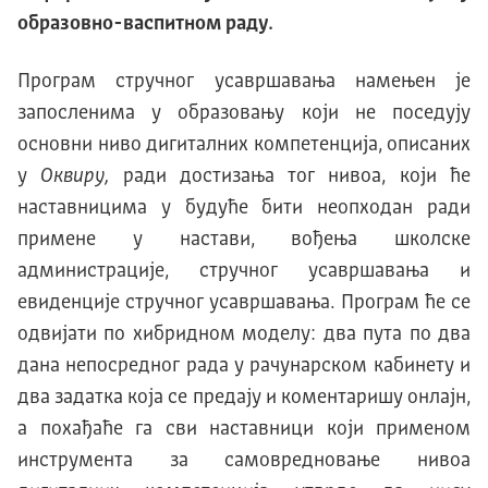
образовно-васпитном раду.
Програм стручног усавршавања намењен је
запосленима у образовању који не поседују
основни ниво дигиталних компетенција, описаних
у
Оквиру,
ради достизања тог нивоа, који ће
наставницима у будуће бити неопходан ради
примене у настави, вођења школске
администрације, стручног усавршавања и
евиденције стручног усавршавања. Програм ће се
одвијати по хибридном моделу: два пута по два
дана непосредног рада у рачунарском кабинету и
два задатка која се предају и коментаришу онлајн,
а похађаће га сви наставници који применом
инструмента за самовредновање нивоа