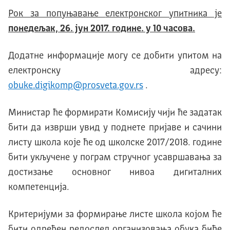
Рок за попуњавање
електронског упитника је
понедељак,
26. јун 2017. године.
у 10 часова.
Додатне информације могу се добити упитом на
електронску адресу:
obuke.digikomp@prosveta.gov.rs
.
Министар ће формирати Комисију чији ће задатак
бити да изврши увид у поднете пријаве и сачини
листу школа које ће од школске 2017/2018. године
бити укључене у пограм стручног усавршавања за
достизање основног нивоа дигиталних
компетенција.
Критеријуми за формирање листе школа којом ће
бити одређен редослед организовања обука биће