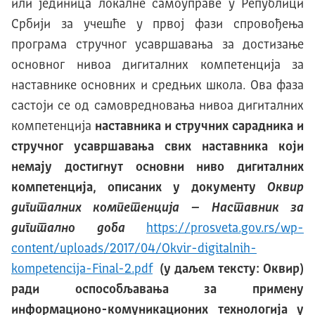
или јединица локалне самоуправе у Републици
Србији за учешће у првој фази спровођења
програма стручног усавршавања за достизање
основног нивоа дигиталних компетенција за
наставнике основних и средњих школа. Ова фаза
састоји се од самовредновања нивоа дигитaлних
компетенција
наставника и стручних сарадника и
стручног усавршавања свих наставника који
немају достигнут основни ниво
дигиталних
компетенција, описаних у документу
Оквир
дигиталних компетенција – Наставник за
дигитално доба
https://prosveta.gov.rs/wp-
content/uploads/2017/04/Okvir-digitalnih-
kompetencija-Final-2.pdf
(у даљем тексту: Оквир)
ради оспособљавања за примену
информационо-комуникационих технологија у