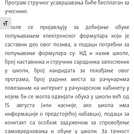
Програм стручног усавршавања биће бесплатан за
учеснике.
Промени величину слова
Школе се пријављују за добијање обуке
попуњавањем електронског формулара који је
саставни део овог позива, а подаци потребни за
попуњавање формулара су: ИД и назив школе,
број наставника и стручних сарадника запослених
у школи, број кандидата за похађање овог
програма, број радних места за рачунарима
повезаним на интернет у рачунарском кабинету у
којем би се могла одвијати обука у школи већ од
15. августа (или касније, ако школа има
информације о предстојећој набавци), подаци за
конктакт са особом задуженом за спровођење
самовредновања и обуке у школи. За тачност