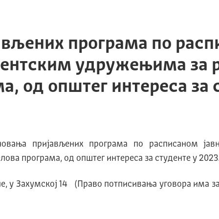
ављених програма по расп
дентским удружењима за 
, од општег интереса за с
новања пријављених програма по расписаном јав
ова програма, од општег интереса за студенте у 2023.
ине, у Захумској 14 (Право потписивања уговора има з