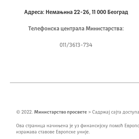
Адреса: Немањина 22-26, 11 000 Београд
Телeфонска централа Mинистарства:
011/3613-734
© 2022.
Министарство просвете
> Садржај сајта доступ
Ова страница начињена је уз финансијску помоћ Европс
изражава ставове Европске уније.