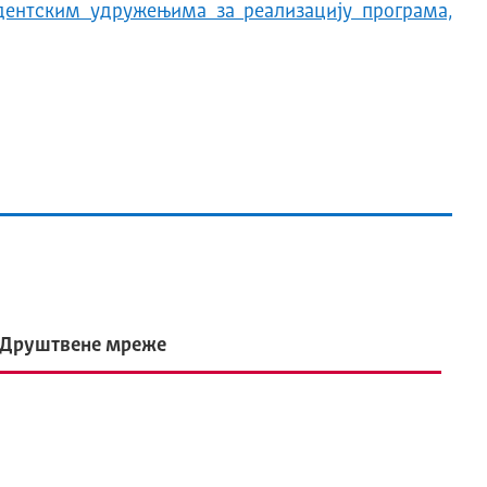
дентским удружењима за реализацију програма,
Друштвене мреже