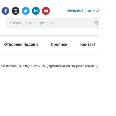
ЋИРИЛИЦА
|
LATINICA
Отворени подаци
Прописи
Контакт
елу дотација студентским удружењима за реализацију