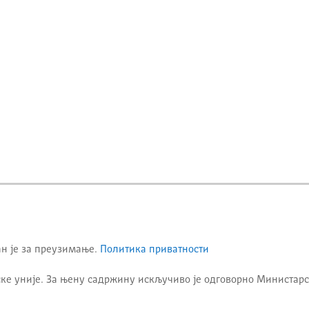
ан је за преузимање.
Политика приватности
ке уније. За њену садржину искључиво је одговорно
Министарс