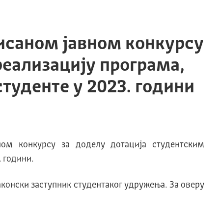
исаном јавном конкурсу
реализацију програма,
туденте у 2023. години
ном конкурсу за доделу дотација студентским
 години.
аконски заступник студентаког удружења. За оверу