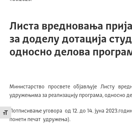
Листа вредновања приј
за доделу дотација сту
односно делова програма
Министарство просвете објављује Листу вред
удружењима за реализацију програма, односно дел
Потписивање уговора од 12. до 14. јуна 2023.год
Промени величину слова
понети печат удружења).