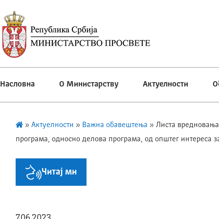
Насловна
О Министарству
Актуелности
О
»
Актуелности
»
Важна обавештења
»
Листа вредновања
програма, односно делова програма, од општег интереса за
Читај ми
7.06.2023.