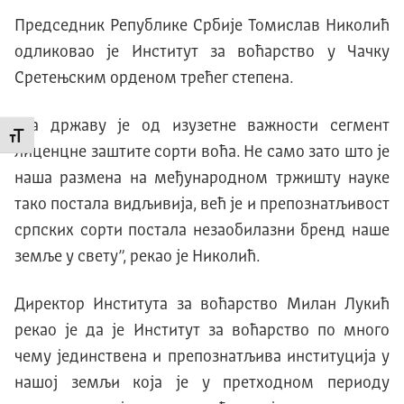
Председник Републике Србије Томислав Николић
одликовао је Институт за воћарство у Чачку
Сретењским орденом трећег степена.
„За државу је од изузетне важности сегмент
Промени величину слова
лиценцне заштите сорти воћа. Не само зато што је
наша размена на међународном тржишту науке
тако постала видљивија, већ је и препознатљивост
српских сорти постала незаобилазни бренд наше
земље у свету”, рекао је Николић.
Директор Института за воћарство Милан Лукић
рекао је да је Институт за воћарство по много
чему јединствена и препознатљива институција у
нашој земљи која је у претходном периоду