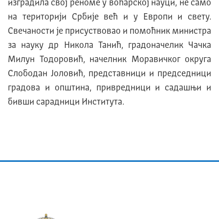
изградила свој реноме у воћарској науци, не само
на територији Србије већ и у Европи и свету.
Свечаности је присуствовао и помоћник министра
за науку др Никола Танић, градоначелик Чачка
Милун Тодоровић, начелник Моравичког округа
Слободан Јоловић, представници и председници
градова и општина, привредници и садашњи и
бивши сарадници Института.