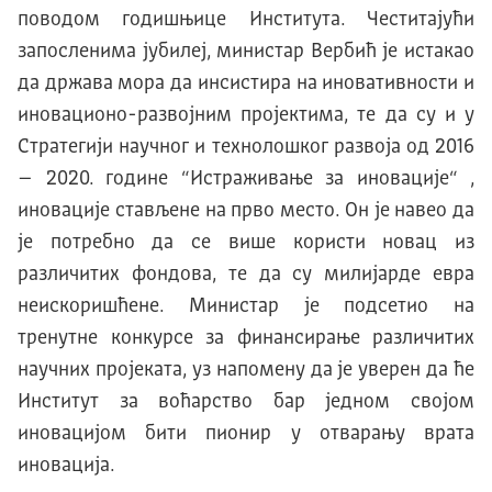
поводом годишњице Института. Честитајући
запосленима јубилеј, министар Вербић је истакао
да држава мора да инсистира на иновативности и
иновационо-развојним пројектима, те да су и у
Стратегији научног и технолошког развоја од 2016
– 2020. године “Истраживање за иновације“ ,
иновације стављене на прво место. Он је навео да
је потребно да се више користи новац из
различитих фондова, те да су милијарде евра
неискоришћене. Министар је подсетио на
тренутне конкурсе за финансирање различитих
научних пројеката, уз напомену да је уверен да ће
Институт за воћарство бар једном својом
иновацијом бити пионир у отварању врата
иновација.