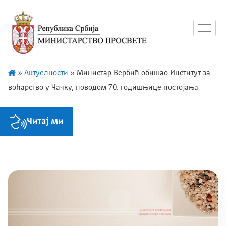
»
Актуелности
»
Министар Вербић обишао Институт за
воћарство у Чачку, поводом 70. годишњице постојања
Читај ми