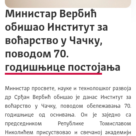
Министар Вербић
обишао Институт за
воћарство у Чачку,
поводом 70.
годишњице постојања
Министар просвете, науке и технолошког развоја
др Срђан Вербић обишао је данас Институт за
воћарство у Чачку, поводом обележавања 70.
годишњице од оснивања. Он је заједно са
председником Републике Томиславом
Николићем присуствовао и свечаној академији