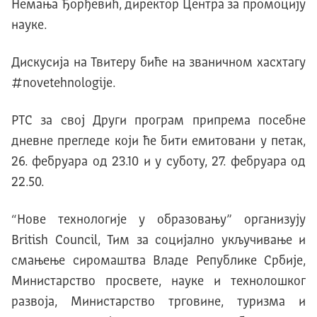
Немања Ђорђевић, директор Центра за промоцију
науке.
Дискусија на Твитеру биће на званичном хасхтагу
#novetehnologije.
РТС за свој Други програм припрема посебне
дневне прегледе који ће бити емитовани у петак,
26. фебруара од 23.10 и у суботу, 27. фебруара од
22.50.
“Нове технологије у образовању” организују
British Council, Тим за социјално укључивање и
смањење сиромаштва Владе Републике Србије,
Министарство просвете, науке и технолошког
развоја, Министарство трговине, туризма и