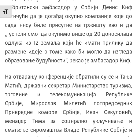
и британски амбасадор у Србији Денис Киф
Промени величину слова
истичући да је догађај окупио компаније које до
сада нису биле присутне на тржишту као и да
,, успели смо да окупимо више од 20 доносилаца
одлука из 12 земаља који ће имати прилику да
размене идеје о томе како би могло да изгледа
образовање будућности“, рекао је амбасадор Киф.
На отварању конференције обратили су се и Тања
Матић, државни секретар Министарство туризма,
трговине и телекомуникација Републике
Србије, Мирослав Милетић потпредседник
Привредне коморе Србије, Иван Секуловић,
менаџер Тима за социјално укључивање и
смањење сиромаштва Владе Републике Србије и