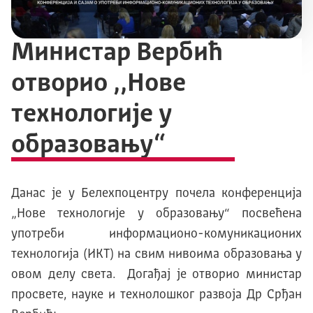
Министар Вербић
отворио ,,Нове
технологије у
образовању“
Данас је у Белеxпоцентру почела конференција
„Нове технологије у образовању“ посвећена
употреби информационо-комуникационих
технологија (ИКТ) на свим нивоима образовања у
овом делу света. Догађај је отворио министар
просвете, науке и технолошког развоја Др Срђан