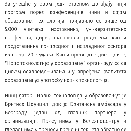
За учешће у овом јединственом догађају, чији
програм поред конференције чини и сајам
образовних технологија, пријавило се више од
5.000 учитеља, наставника, универзитетских
професора, директора школа, родитеља, као и
представника привредног и невладиног сектора
из преко 20 земаља. Као и претходне две године,
“Нове технологије у образовању” организују се са
циљем осавремењивања и унапређења квалитета
образовања уз употребу нових технологија.
Иницијатор “Нових технологија у образовању“ је
Бритисх Цоунцил, док је Британска амбасада у
Београду један од главних партнера у
организацији. Присутнима у Белеxпоцентру и
гледаоцима у преносу преко интернета обратио се