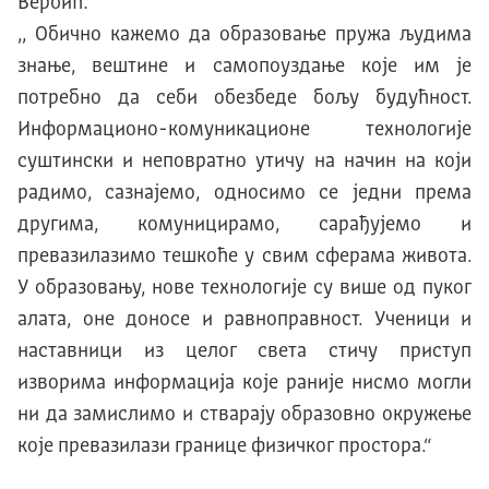
Вербић:
,, Обично кажемо да образовање пружа људима
знање, вештине и самопоуздање које им је
потребно да себи обезбеде бољу будућност.
Информационо-комуникационе технологије
суштински и неповратно утичу на начин на који
радимо, сазнајемо, односимо се једни према
другима, комуницирамо, сарађујемо и
превазилазимо тешкоће у свим сферама живота.
У образовању, нове технологије су више од пуког
алата, оне доносе и равноправност. Ученици и
наставници из целог света стичу приступ
изворима информација које раније нисмо могли
ни да замислимо и стварају образовно окружење
које превазилази границе физичког простора.“