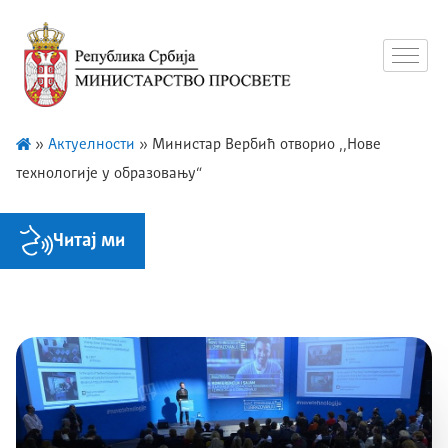
»
Актуелности
»
Министар Вербић отворио ,,Нове
технологије у образовању“
Читај ми