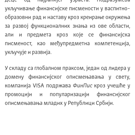
деце од најранијег узраста. Подразумева
укључивање финансијске писмености у васпитно-
образовни рад и наставу кроз креирање окружења
за развој функционалних знања из ове области,
али и предмета кроз које се финансијска
писменост, као међупредметна компетенција,
укључује и развија.
У складу са глобалном праксом, један од лидера у
домену финансијског описмењавања у свету,
компанија VISA подржава
ФинПис
кроз учешће у
промоцији и популаризацији финансијског
описмењавања младих у Републици Србији.