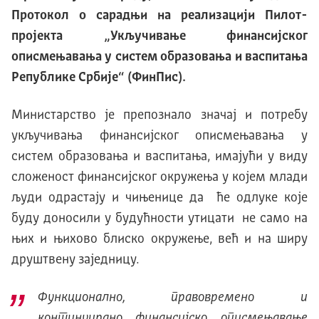
Протокол о сарадњи на реализацији Пилот-
пројекта „Укључивање финансијског
описмењавања у систем образовања и васпитања
Републике Србије“ (ФинПис).
Министарство је препознало значај и потребу
укључивања финансијског описмењавања у
систем образовања и васпитања, имајући у виду
сложеност финансијског окружења у којем млади
људи одрастају и чињенице да ће одлуке које
буду доносили у будућности утицати не само на
њих и њихово блиско окружење, већ и на ширу
друштвену заједницу.
Функционално, правовремено и
континуирано финансијско описмењавање