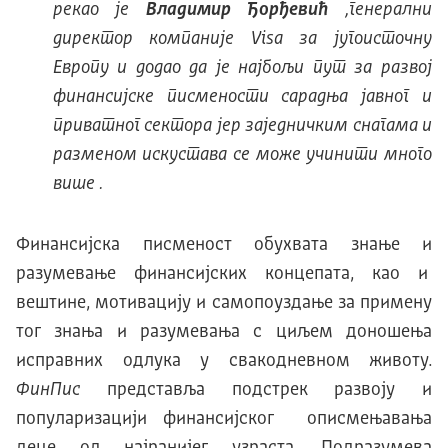
рекао је
Владимир Ђорђевић
,генерални
директор компаније Visa за југоисточну
Европу и додао да је најбољи пут за развој
финансијске писмености сарадња јавног и
приватног сектора јер заједничким снагама и
разменом искустава се може учинити много
више .
Финансијска писменост обухвата знање и
разумевање финансијских концепата, као и
вештине, мотивацију и самопоуздање за примену
тог знања и разумевања с циљем доношења
исправних одлука у свакодневном животу.
ФинПис
представља подстрек развоју и
популаризацији финансијског описмењавања