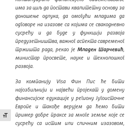
има за циљ да постави квалитетну основу за
доношење одлука, да омогући младима да
одговоре на изазове са којима се свакодневно
сусрећу и да буде у функцији развоја
предузетништва, важног аспекта савременог
тржишта рада, рекао је
Младен Шарчевић
,
министар просвете, науке и технолошког
развоја.
За компанију Visa Фин Пис ће бити
најозбиљнији и највећи пројекат у домену
финансијске едукације у региону Југоисточне
Европе и такође верујем да ћемо бити
пример добре праксе за многе земље које се
Промени величину слова
сусрећу са истим или сличним изазовом,