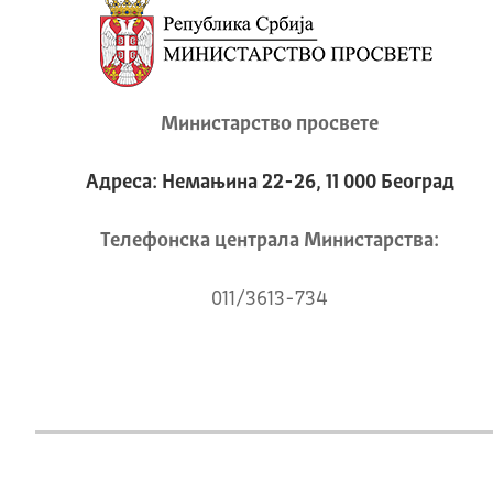
Министарство просвете
Адреса: Немањина 22-26, 11 000 Београд
Телeфонска централа Mинистарства:
011/3613-734