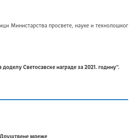
ници Министарства просвете, науке и технолошког
а доделу Светосавске награде за 20
21
. годину“.
Друштвене мреже