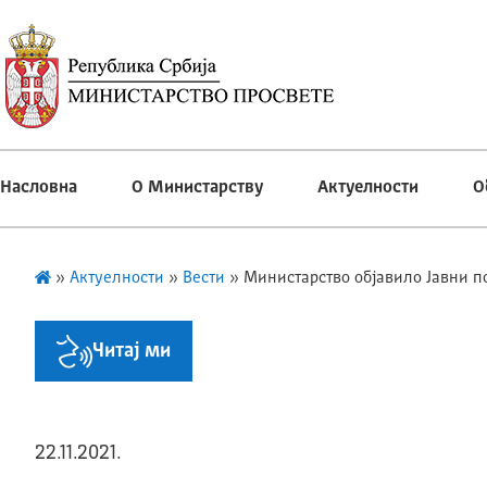
Насловна
О Министарству
Актуелности
О
»
Актуелности
»
Вести
»
Министарство објавило Јавни п
Читај ми
22.11.2021.