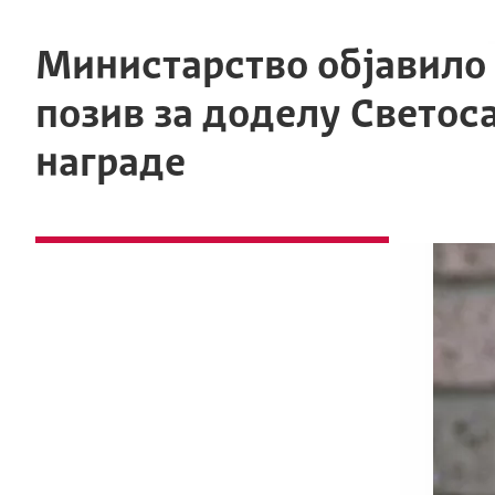
Министарство објавило 
позив за доделу Светос
награде