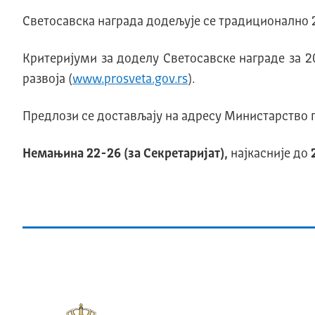
Светосавска награда додељује се традиционално 27
Критеријуми за доделу Светосавске награде за 2
развоја (
www.prosveta.gov.rs
).
Предлози се достављају на адресу Министарство п
Немањина 22-26 (за Секретаријат),
најкасније до