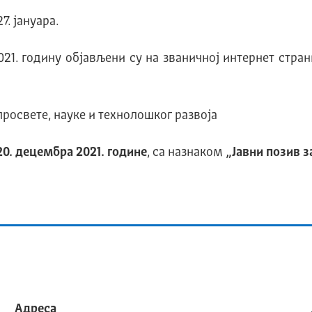
. јануара.
021. годину објављени су на званичној интернет стра
росвете, науке и технолошког развоја
2
0
. децембра 20
21
. године
, са назнаком
„Јавни позив з
Адреса