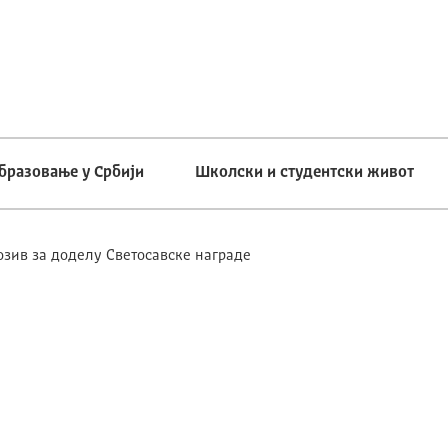
бразовање у Србији
Школски и студентски живот
озив за доделу Светосавске награде