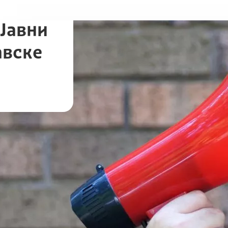
Јавни
авске