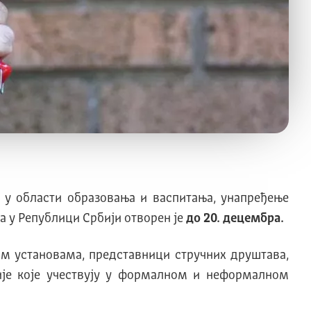
е у области образовања и васпитања, унапређење
а у Републици Србији отворен је
до 20. децембра.
им установама, представници стручних друштава,
ције које учествују у формалном и неформалном