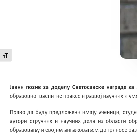
Промени величину слова
Јавни позив за доделу Светосавске награде за 
образовно-васпитне праксе и развој научних и ум
Право да буду предложени имају ученици, студе
аутори стручних и научних дела из области об
образовању и својим ангажовањем доприносе разв