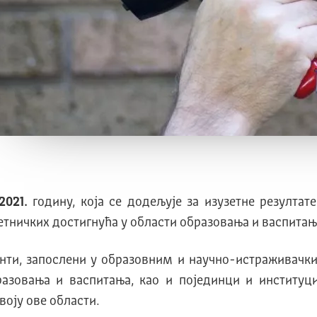
2021.
годину, која се додељује за изузетне резултат
етничких достигнућа у области образовања и васпитањ
нти, запослени у образовним и научно-истраживачк
разовања и васпитања, као и појединци и институ
оју ове области.