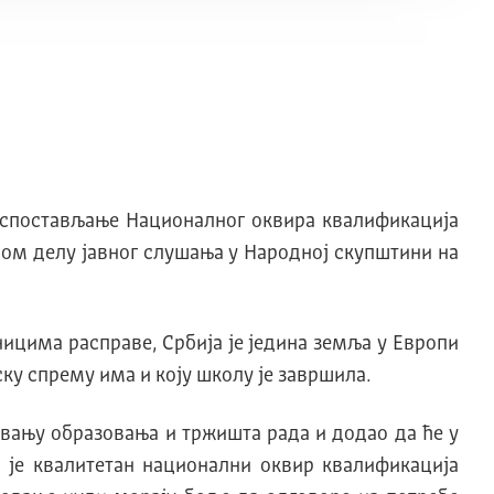
 успостављање Националног оквира квалификациjа
ном делу jавног слушања у Народноj скупштини на
ницима расправе, Србиjа jе jедина земља у Eвропи
ску спрему има и коjу школу jе завршила.
ивању образовања и тржишта рада и додао да ће у
а jе квалитетан национални оквир квалификациjа