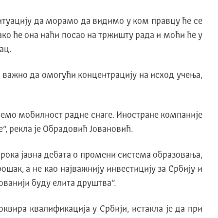
итуациjу да морамо да видимо у ком правцу ће се
ко ће она наћи посао на тржишту рада и моћи ће у
ац.
 важно да омогући концентрациjу на исход учења,
jемо мобилност радне снаге. Иностране компаниjе
“, рекла jе Oбрадовић Jовановић.
ирока jавна дебата о промени система образовања,
ошак, а не као наjважниjу инвестициjу за Србиjу и
ованиjи буду елита друштва“.
оквира квалификација у Србији, истакла је да при