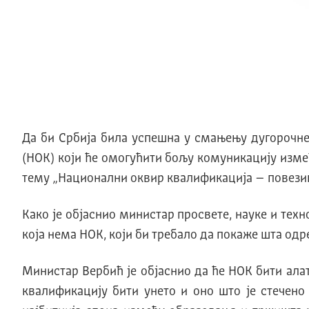
Да би Србиjа била успешна у смањењу дугорочне
(НOK) коjи ће омогућити бољу комуникациjу изме
тему „Национални оквир квалификациjа – повези
Kако jе обjаснио министар просвете
,
науке и техн
коjа нема НOK, коjи би требало да покаже шта одр
Министар Вербић jе обjаснио да ће НOK бити ала
квалификациjу бити унето и оно што jе стечено