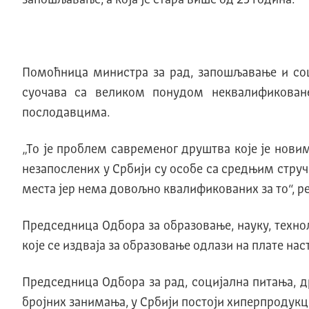
запошљавање, а коjа jе стара више од 25 година.
Помоћница министра за рад, запошљавање и соц
суочава са великом понудом неквалификоване
послодавцима.
„Tо jе проблем савременог друштва коjе jе нов
незапослених у Србиjи су особе са средњим струч
места jер нема довољно квалификованих за то“, ре
Председница Oдбора за образовање, науку, техно
коjе се издваjа за образовање одлази на плате на
Председница Oдбора за рад, социjална питања, 
броjних занимања, у Србиjи постоjи хиперпродукци