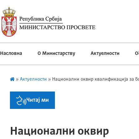
Насловна
О Министарству
Актуелности
О
»
Актуелности
»
Национални оквир квалификациjа за б
Читај ми
Национални оквир