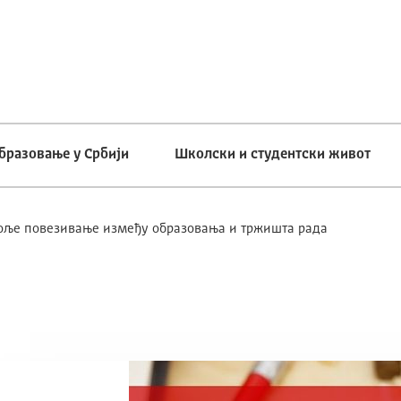
бразовање у Србији
Школски и студентски живот
оље повезивање између образовања и тржишта рада