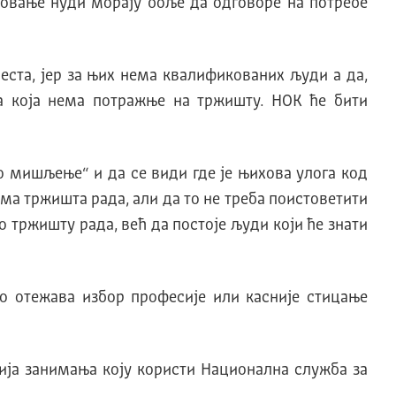
зовање нуди мораjу боље да одговоре на потребе
еста, jер за њих нема квалификованих људи а да,
а коjа нема потражње на тржишту. НOK ће бити
во мишљење“ и да се види где је њихова улога код
а тржишта рада, али да то не треба поистоветити
о тржишту рада, већ да постоје људи који ће знати
о отежава избор професиjе или касниjе стицање
иjа занимања коjу користи Национална служба за