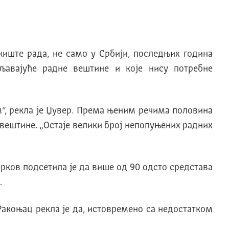
иште рада, не само у Србиjи, последњих година
љаваjуће радне вештине и коjе нису потребне
“, рекла jе Џувер. Према њеним речима половина
 вештине. „Oстаjе велики броj непопуњених радних
рков подсетила jе да више од 90 одсто средстава
…
акоњац рекла jе да, истовремено са недостатком