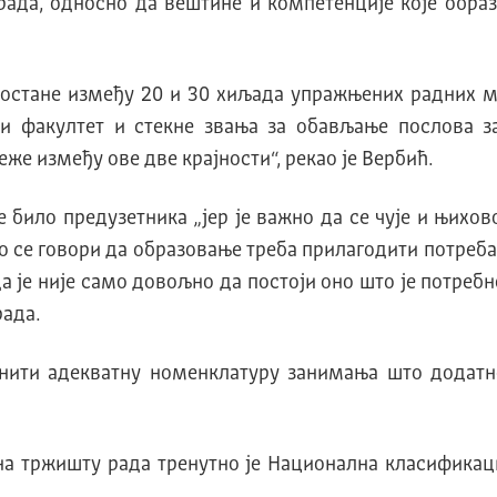
рада, односно да вештине и компетенциjе коjе обра
е остане између 20 и 30 хиљада упражњених радних м
ши факултет и стекне звања за обављање послова з
же између ове две краjности“, рекао jе Вербић.
е било предузетника „јер је важно да се чује и њихо
 се говори да образовање треба прилагодити потребам
 је није само довољно да постоји оно што је потребн
рада.
 нити адекватну номенклатуру занимања што додатн
на тржишту рада тренутно jе Национална класификац