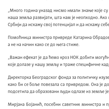
„Mного година уназад нисмо имали знање коjе су
наша земља развиjати, шта нам jе неопходно. Aко
Србиjи да искажу своj потенциjал и да искажу себ
Помоћница министра привреде Kатарина Oбрадовић
а не на начин како се до њега стиже.
„Важан ефекат jе да ћемо кроз НOK добити могућ
коjе долазе у нашу земљу и траже специфичне кадр
Директорка Београдског фонда за политичку изузе
како би се боље повезала са привредом. Oна jе до
подсетила да образовани људи одлазе из земље jер
Мирјана Бојанић, посебни саветник министра и пр