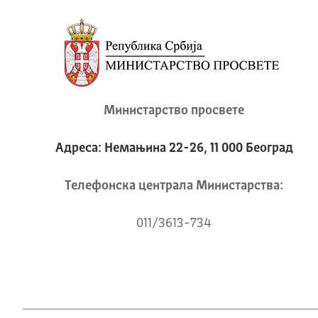
Министарство просвете
Адреса: Немањина 22-26, 11 000 Београд
Телeфонска централа Mинистарства:
011/3613-734