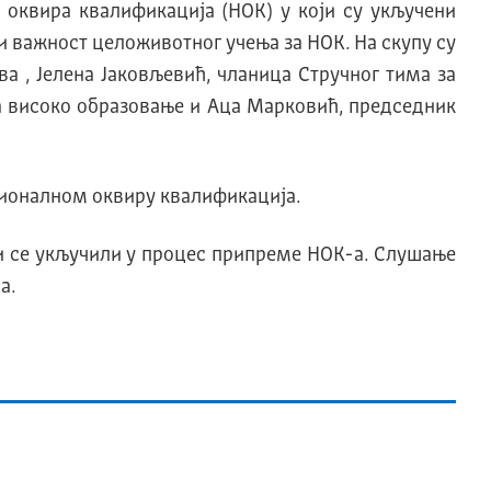
 оквира квалификациjа (НOK) у коjи су укључени
 важност целоживотног учења за НОК. На скупу су
 , Јелена Јаковљевић, чланица Стручног тима за
за високо образовање и Аца Марковић, председник
ционалном оквиру квалификациjа.
би се укључили у процес припреме НOK-а. Слушање
а.