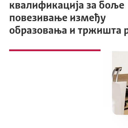
квалификациjа за боље
повезивање између
образовања и тржишта 