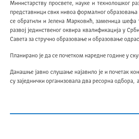
Mинистарству просвете, науке и технолошког ра
представници свих нивоа формалног образовања и
се обратили и Јелена Марковић, заменица шефа 
развој јединственог оквира квалификација у Срб
Савета за стручно образовање и образовање одрас
Планирано jе да се почетком наредне године у с
Данашње jавно слушање наjавило jе и почетак ко
су заjеднички организовала два ресорна одбора, а