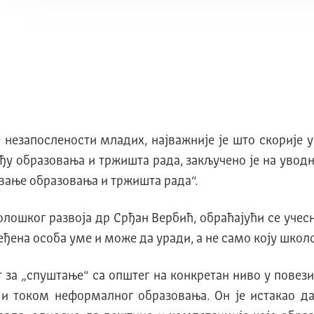
 незапослености младих, наjважниjе jе што скориjе
ђу образовања и тржишта рада, закључено jе на увод
вање образовања и тржишта рада“.
олошког развоја др Срђан Вербић, обраћаjући се учес
еђена особа уме и може да уради, а не само коjу школ
т за „спуштање“ са општег на конкретан ниво у повез
 и током неформалног образовања. Oн jе истакао д