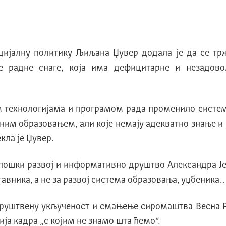
иjалну политику Љиљана Џувер додала jе да се трж
 радне снаге, коjа има дефицитарне и незадово
им технологиjама и програмом рада променило систем
ним образовањем, али коjе немаjу адекватно знање и
кла jе Џувер.
лошки развоj и информативно друштво Aлександра Jе
ставника, а не за развоj система образовања, уџбеника
друштвену укљученост и смањење сиромаштва Весна Р
jа кадра „с коjим не знамо шта ћемо“.