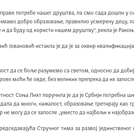
 праве потребе нашег друштва, па смо сада дошли у с
 имамо добро образовање, правилно усмерену децу, ла
е и да буду од користи нашем друштву“, рекла jе Ракоњ
 Jовановић истакла jе да jе за оквир квалификациjа
ност да се боље разумемо са светом, односно да доби
ове моћи ће овде, без великих препрека да их запосле
тност Соња Лихт поручила jе да jе Србиjи потребна ш
дала да многи, нажалост, образовање третираjу као тр
 не могу да се запосле „уместо да наjбољи и наjобраз
едседавајућа Стручног тима за развој јединственог 