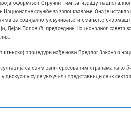
звоjа оформљен Стручни тим за израду националног
 Националне службе за запошљавање. Она је истакла и
тима за социјално укључивање и смањење сиромаштва
ији, Дејан Поповић, председник Националног савета 
лих.
купштинскоj процедури нађе нови Предлог Закона о на
нсултациjа са свим заинтересованим странама како 
 у дискусиjу су се укључили представници свих сектор