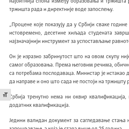
наjбитниjа спона између образовања и тржишта 
тржишта рада и директниjе воде запослењу.
„Процене коjе показуjу да у Србиjи сваке годин
истовремено, десетине хиљада студената завр
наjзначаjниjи инструмент за успостављање равноте
Он је изразио забринутост што на овом скупу ниј
самог образовања. Према његовим речима, обично
са потребама послодаваца. Министар је истакао да
да направе и оно што сада не постоји на тржишту 
Промени величину слова
Србиjа тренутно нема ни оквир квалификациjа,
додатних квалификациjа.
Jедини валидан документ за сагледавање стања 