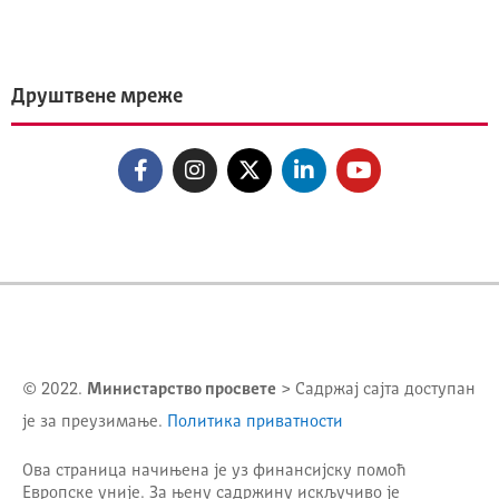
Друштвене мреже
© 2022.
Министарство просвете
> Садржај сајта доступан
је за преузимање.
Политика приватности
Ова страница начињена је уз финансијску помоћ
Европске уније. За њену садржину искључиво је