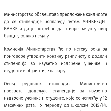
Министарство обавештава предложене кандидате
да се стипендије исплаћују путем УНИКРЕДИТ
БАНКЕ и да је потребно да отворе рачун у овој
банци уколико немају.
Комисија Министарства ће по истеку рока за
приговоре утврдити коначну ранг листу о додели
стипендија за изузетно надарене ученике и
студенте и објавити је на сајту.
Осим редовних стипендија, Министрство
просвете, додељује стипендије за изузетно
надарене ученике и студенте, које се исплаћу у 12
месечних рата. У периоду од школске 2013/14.