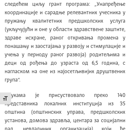
следећем циљу грант програма: „Унапређење
координације и сарадње релевантних учесника у
пружању квалитетних предшколских услуга
(укључујући и оне у области здравствене заштите,
здраве исхране, раног откривања промена у
понашању и заостајања у развоју и стимулације и
учења у периоду раног развоја) родитељима и
деци од рођења до узраста од 6,5 година, с
нагласком на оне из најосетљивијих друштвених
група“.
Обукама је присуствовало преко 140
Промени величину слова
представника локалних институција из 35
општина (општинских управа, предшколских
установа, домова здравља, центара за социјални
рад, невладиних организација) који ће