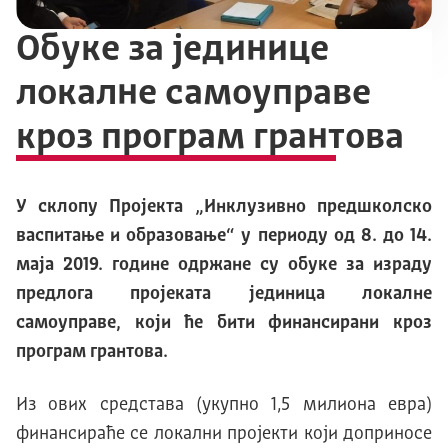
Обуке за јединице
локалне самоуправе
кроз програм грантова
У склопу Пројекта „Инклузивно предшколско
васпитање и образовање“ у периоду од 8. до 14.
маја 2019. године одржане су обуке за израду
предлога пројеката јединица локалне
самоуправе, који ће бити финансирани кроз
програм грантова.
Из ових средстава (укупно 1,5 милиона евра)
финансираће се локални пројекти који доприносе