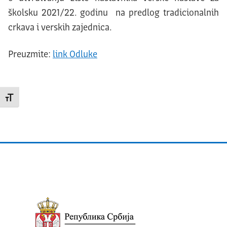
školsku 2021/22. godinu na predlog tradicionalnih
crkava i verskih zajednica.
Preuzmite:
link Odluke
Promeni veličinu slova