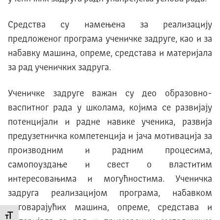
Средства су намењена за реализацију
предложеног програма ученичке задруге, као и за
набавку машина, опреме, средстава и материјала
за рад ученичких задруга.
Ученичке задруге важан су део образовно-
васпитног рада у школама, којима се развијају
потенцијали и радне навике ученика, развија
предузетничка компетенција и јача мотивација за
производним и радним процесима,
самопоуздање и свест о властитим
интересовањима и могућностима. Ученичка
задруга реализацијом програма, набавком
одговарајућих машина, опреме, средстава и
Промени величину слова