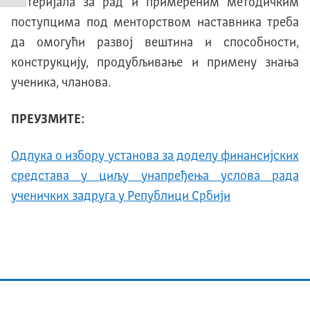
материјала за рад и примереним методичким
поступцима под менторством наставника треба
да омогући развој вештина и способности,
конструкцију, продубљивање и примену знања
ученика, чланова.
ПРЕУЗМИТЕ:
Одлукa о избору установа за доделу финансијских
средстава у циљу унапређења услова рада
ученичких задруга у Републици Србији