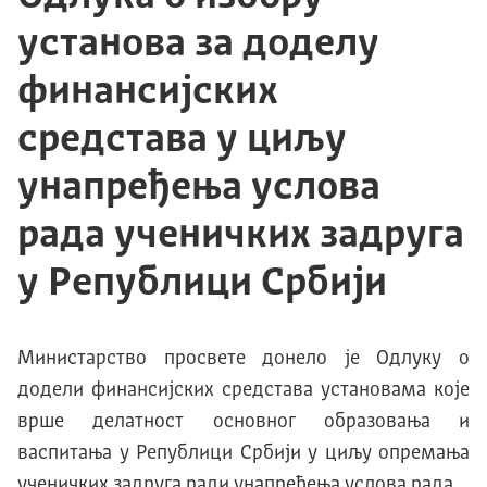
установа за доделу
финансијских
средстава у циљу
унапређења услова
рада ученичких задруга
у Републици Србији
Министарство просвете донело је Одлуку о
додели финансијских средстава установама које
врше делатност основног образовања и
васпитања у Републици Србији у циљу опремања
ученичких задруга ради унапређења услова рада.