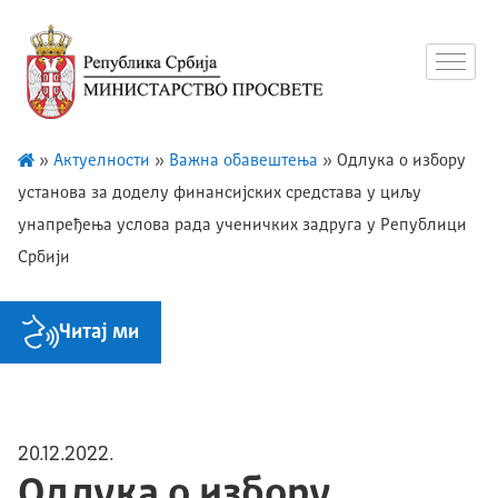
»
Актуелности
»
Важна обавештења
»
Одлукa о избору
установа за доделу финансијских средстава у циљу
унапређења услова рада ученичких задруга у Републици
Србији
Читај ми
20.12.2022.
Одлукa о избору