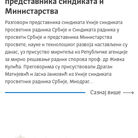
представника синдиката и
Министарства
Разговори представника синдиката Уније синдиката
просветних радника Србије и Синдиката радника у
просвети Србије и представника Министарства
просвете, науке и технолошког развоја настављени су
данас, уз присуство миритеља из Републичке агенције
за мирно решавање радних спорова проф. др Живка
Кулића. Преговорима су присуствовали Драган
Матијевић и Јасна Јанковић из Уније синдиката
просветних радника Србије, Миодраг…
Сазнај више