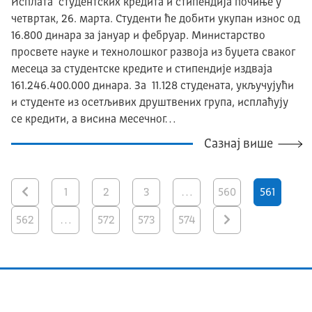
Исплата студентских кредита и стипендија почиње у
четвртак, 26. марта. Студенти ће добити укупан износ од
16.800 динара за јануар и фебруар. Министарство
просвете науке и технолошког развоја из буџета сваког
месеца за студентске кредите и стипендије издваја
161.246.400.000 динара. За 11.128 студената, укључујући
и студенте из осетљивих друштвених група, исплаћују
се кредити, а висина месечног…
Сазнај више
1
2
3
…
560
561
562
…
572
573
574