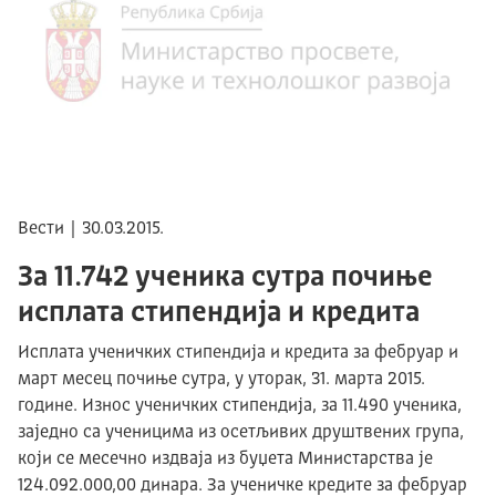
Вести | 30.03.2015.
За 11.742 ученика сутра почиње
исплата стипендија и кредита
Исплата ученичких стипендија и кредита за фебруар и
март месец почиње сутра, у уторак, 31. марта 2015.
године. Износ ученичких стипендија, за 11.490 ученика,
заједно са ученицима из осетљивих друштвених група,
који се месечно издваја из буџета Министарства је
124.092.000,00 динара. За ученичке кредите за фебруар