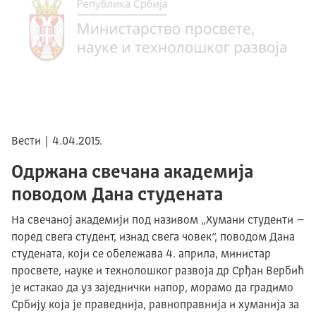
Вести | 4.04.2015.
Одржана свечана академија
поводом Дана студената
На свечаној академији под називом „Хумани студенти –
поред свега студент, изнад свега човек”, поводом Дана
студената, који се обележава 4. априла, министар
просвете, науке и технолошког развоја др Срђан Вербић
је истакао да уз заједнички напор, морамо да градимо
Србију која је праведнија, равноправнија и хуманија за