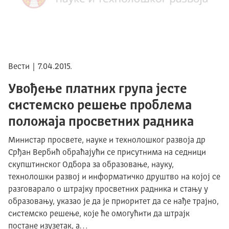
Вести | 7.04.2015.
Увођење платних група јесте
системско решење проблема
положаја просветних радника
Министар просвете, науке и технолошког развоја др
Срђан Вербић обраћајући се присутнима на седници
скупштинског Одбора за образовање, науку,
технолошки развој и информатичко друштво на којој се
разговарало о штрајку просветних радника и стању у
образовању, указао је да је приоритет да се нађе трајно,
системско решење, које ће омогућити да штрајк
постане изузетак, а…