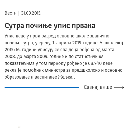
Вести | 31.03.2015.
Сутра почиње упис првака
Упис деце у први разред основне школе званично
почиње сутра, у среду, 1. априла 2015. године. У школској
2015/16. години уписују се сва деца рођена од марта
2008. до марта 2009. године и по статистичким
показатељима у том периоду рођено је 68.740 деце
рекла је помоћник министра за предшколско и основно
образовање и васпитање Жељка…
Сазнај више