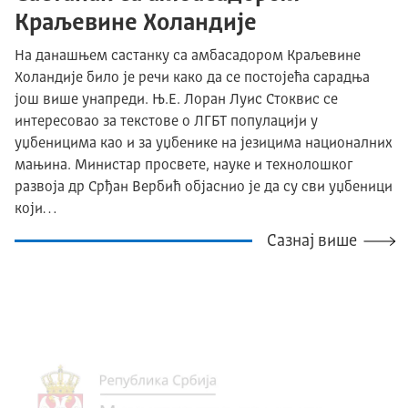
Краљевине Холандије
На данашњем састанку са амбасадором Краљевине
Холандије било је речи како да се постојећа сарадња
још више унапреди. Њ.Е. Лоран Луис Стоквис се
интересовао за текстове о ЛГБТ популацији у
уџбеницима као и за уџбенике на језицима националних
мањина. Министар просвете, науке и технолошког
развоја др Срђан Вербић објаснио је да су сви уџбеници
који…
Сазнај више