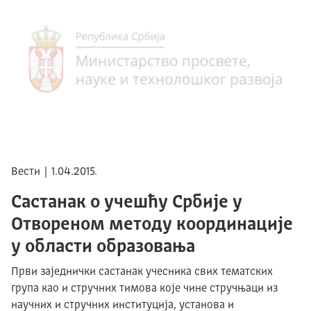
Вести | 1.04.2015.
Састанак о учешћу Србије у
Отвореном методу координације
у области образовања
Први заједнички састанак учесника свих тематских
група као и стручних тимова које чине стручњаци из
научних и стручних институција, установа и