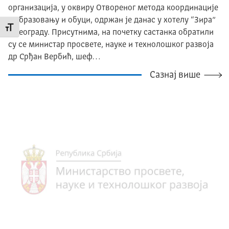
организација, у оквиру Отвореног метода координације
у образовању и обуци, одржан је данас у хотелу “Зира”
Промени величину слова
у Београду. Присутнима, на почетку састанка обратили
су се министар просвете, науке и технолошког развоја
др Срђан Вербић, шеф…
Сазнај више