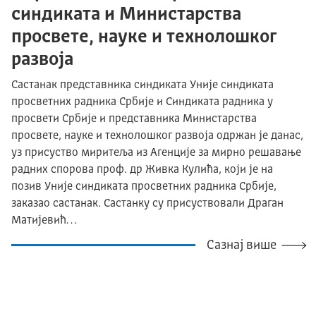
синдиката и Министарства
просвете, науке и технолошког
развоја
Састанак представника синдиката Уније синдиката
просветних радника Србије и Синдиката радника у
просвети Србије и представника Министарства
просвете, науке и технолошког развоја одржан је данас,
уз присуство миритеља из Агенције за мирно решавање
радних спорова проф. др Живка Кулића, који је на
позив Уније синдиката просветних радника Србије,
заказао састанак. Састанку су присуствовали Драган
Матијевић…
Сазнај више