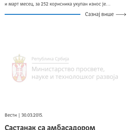
и март месец, за 252 корисника укупан износ је…
Сазнај више
Вести | 30.03.2015.
Састанак са амбасадором