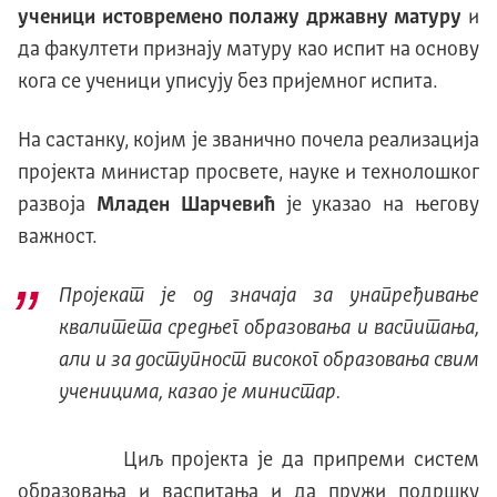
ученици истовремено полажу државну матуру
и
да факултети признају матуру као испит на основу
кога се ученици уписују без пријемног испита.
На састанку, којим је званично почела реализација
пројекта министар просвете, науке и технолошког
развоја
Младен Шарчевић
је указао на његову
важност.
Пројекaт је од значаја за унапређивање
квалитета средњег образовања и васпитања,
али и за доступност високог образовања свим
ученицима, казао је министар.
Циљ пројекта је да припреми систем
образовања и васпитања и да пружи подршку