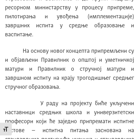
ресорном министарству у процесу припреме,
пилотирања и увођења (имплементације)
завршних испита у средње образовање и
васпитање.
На основу новог концепта припремљени су
и објављени Правилник о општој и уметничкој
матури и Правилник о стручној матури и
завршном испиту на крају трогодишњег средњег
стручног образовања.
У раду на пројекту биће укључени
наставници средњих школа и универзитетски
професори који ће заједно припремати испитне
тестове – испитна питања заснована на
Промени величину слова