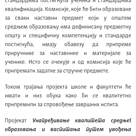
стандардима постигнућа ученика и стандардима
квалификација. Комисије, које ће бити образоване
за сваки наставни предмет који у општем
средњем образовању има дефинисану предметну
општу и специфичну компетенцију и стандарде
постигнућа, имају обавезу да припреме
приручнике за наставнике и материјале за
ученике. Исто се очекује и од комисија које ће
припремати задатке за стручне предмете.
Током трајања пројекта школе и факултети ће
имати и низ обука како би се квалитетно
припремили за спровођење завршних испита.
Пројекат
У
н
апређивање квалитета средњег
образовања и васпитања путем увођења