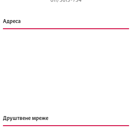
011/3613-734
Адреса
Друштвене мреже