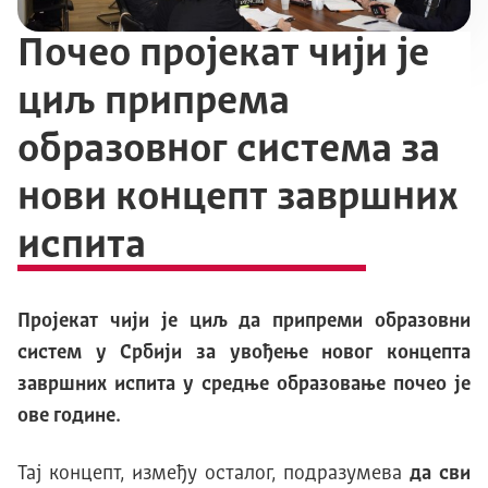
Почео пројекат чији је
циљ припрема
образовног система за
нови концепт завршних
испита
Пројекат чији је циљ да припреми образовни
систем у Србији за увођење новог концепта
завршних испита у средње образовање почео је
ове године.
Тај концепт, између осталог, подразумева
да сви