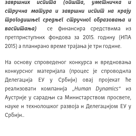
завршних испита (општа, уметничка и
стручна матура и завршни испит на крају
трогодишњег средњег стручног образовања и
васпитања)
се финансира средствима из
претприступних фондова за 2015. годину (ИПА
2015) а планирано време трајања је три године.
На основу спроведеног конкурса и вредновања
конкурсног материјала (процес је спроводила
Делегација ЕУ у Србији) овај пројекат ће
реализовати компанија „
Human Dynamics
“
из
Аустрије у сарадњи са Министарством просвете,
науке и технолошког развоја и Делегацијом ЕУ у
Србији..