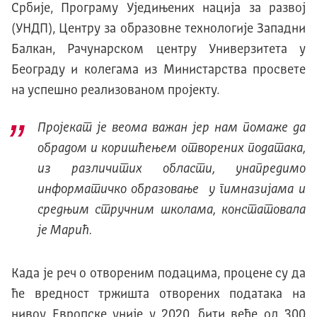
Србије, Програму Уједињених нација за развој
(УНДП), Центру за образовне технологије Западни
Балкан, Рачунарском центру Универзитета у
Београду и колегама из Министарства просвете
на успешно реализованом пројекту.
Пројекат је веома важан јер нам помаже да
обрадом и коришћењем отворених података,
из различитих области, унапредимо
информатичко образовање у гимназијама и
средњим стручним школама, констатовала
је Марић.
Када је реч о отвореним подацима, процене су да
ће вредност тржишта отворених података на
нивоу Европске уније у 2020. бити веће од 300