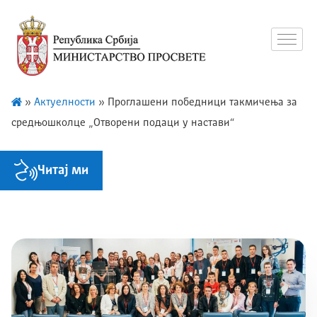
»
Актуелности
»
Проглашени победници такмичења за
средњошколце „Отворени подаци у настави“
Читај ми