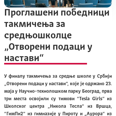
Проглашени победници
такмичења за
средњошколце
„Отворени подаци у
настави“
У финалу такмичења за средње школе у Србији
„Отворени подаци у настави“, које је одржано 23.
маја у Научно-технолошком парку Београд, прва
три места освојили су тимови “Tesla Girls” из
Школског центра „Никола Тесла“ из Вршца,
“ГимПи2” из гимназије у Пироту и „Аурора“ из