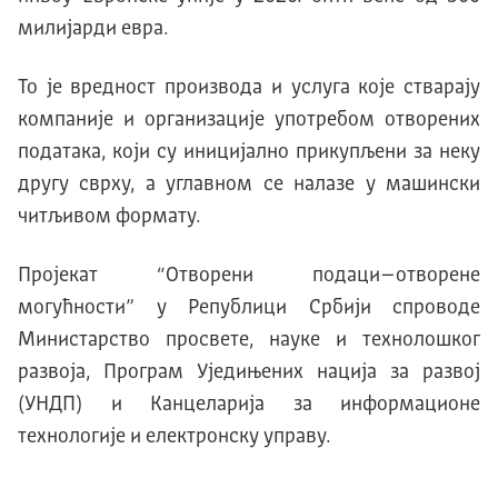
милијарди евра.
То је вредност производа и услуга које стварају
компаније и организације употребом отворених
података, који су иницијално прикупљени за неку
другу сврху, а углавном се налазе у машински
читљивом формату.
Пројекат “Отворени подаци–отворене
могућности” у Републици Србији спроводе
Министарство просвете, науке и технолошког
развоја, Програм Уједињених нација за развој
(УНДП) и Канцеларија за информационе
технологије и електронску управу.