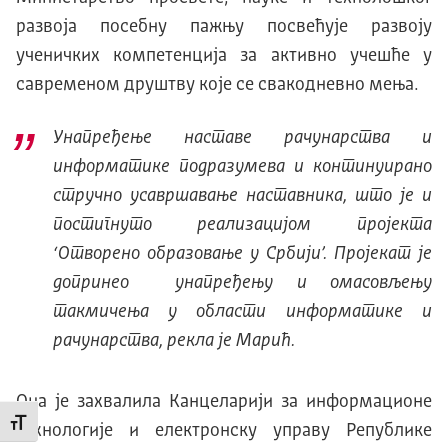
развоја посебну пажњу посвећује развоју
ученичких компетенција за активно учешће у
савременом друштву које се свакодневно мења.
Унапређење наставе рачунарства и
информатике подразумева и континуирано
стручно усавршавање наставника, што је и
постигнуто реализацијом пројекта
‘Отворено образовање у Србији’. Пројекат је
допринео унапређењу и омасовљењу
такмичења у области информатике и
рачунарства, рекла је Марић.
Она је захвалила Канцеларији за информационе
Промени величину слова
технологије и електронску управу Републике