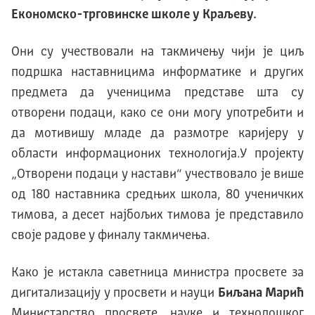
Економско-трговинске школе у Краљеву.
Они су учествовали на такмичењу чији је циљ
подршка наставницима информатике и других
предмета да ученицима представе шта су
отворени подаци, како се они могу употребити и
да мотивишу младе да размотре каријеру у
области информационих технологија.У пројекту
„Отворени подаци у настави“ учествовало је више
од 180 наставника средњих школа, 80 ученичких
тимова, а десет најбољих тимова је представило
своје радове у финалу такмичења.
Како је истакла саветница министра просвете за
дигитализацију у просвети и науци
Биљана Марић
Министарство просвете, науке и технолошког