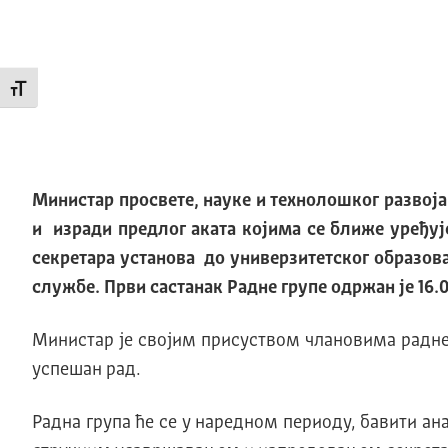
Промени величину слова
Mинистар просвете, науке и технолошког развој
и изради предлог аката којима се ближе уређу
секретара установа до универзитетског образов
службе. Први састанак Радне групе одржан је 16.0
Министар је својим присуством члановима радне 
успешан рад.
Радна група ће се у наредном периоду, бавити а