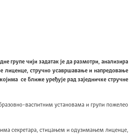
е групе чији задатак је да размотри, анализира
ње лиценце, стручно усавршавање и напредовање
којима се ближе уређује рад заједничке стручне
 образовно-васпитним установама и групи пожелео
стима секретара, стицањем и одузимањем лиценце,