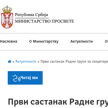
Насловна
О Министарству
Актуелности
О
»
Актуелности
»
Први састанак Радне групе за секретар
Читај ми
Први састанак Радне гру