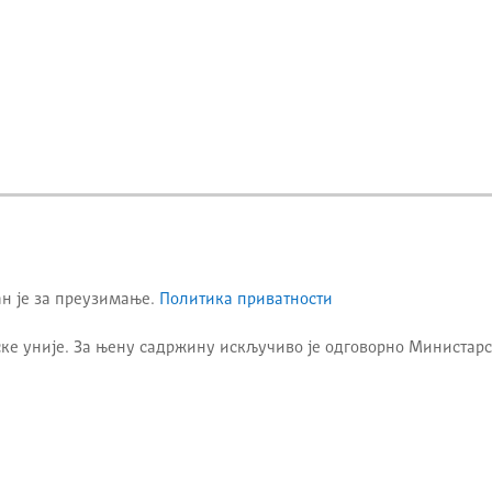
ан је за преузимање.
Политика приватности
ке уније. За њену садржину искључиво је одговорно
Министарс