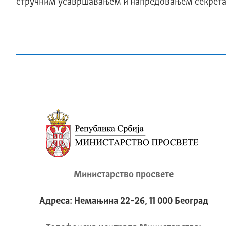
стручним усавршавањем и напредовањем секрета
Министарство просвете
Адреса: Немањина 22-26, 11 000 Београд