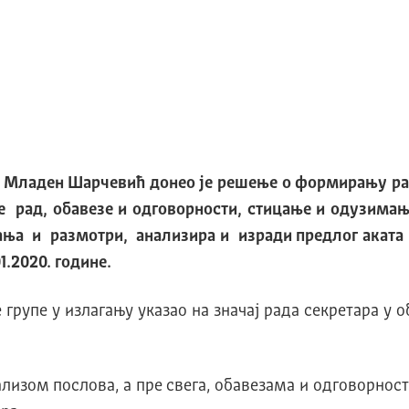
а Младен Шарчевић донео је решење о формирању радн
је рад, обавезе и одговорности, стицање и одузима
ања и размотри, анализира и изради предлог аката 
1.2020. године.
групе у излагању указао на значај рада секретара у
нализом послова, а пре свега, обавезама и одговорно