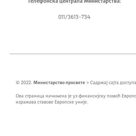
Телeфонска централа Mинистарства:
011/3613-734
© 2022.
Министарство просвете
> Садржај сајта доступ
Ова страница начињена је уз финансијску помоћ Европс
изражава ставове Европске уније.