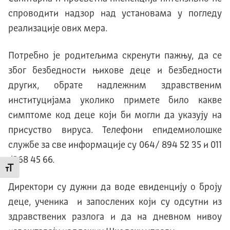
спроводити надзор над установама у погледу
реализације ових мера.
Потребно је родитељима скренути пажњу, да се
због безбедности њихове деце и безбедности
других, обрате надлежним здравственим
институцијама уколико примете било какве
симптоме код деце који би могли да указују на
присуство вируса. Телефони епидемиолошке
службе за све информације су 064/ 894 52 35 и 011
/268 45 66.
Промени величину слова
Директори су дужни да воде евиденцију о броју
деце, ученика и запослених који су одсутни из
здравствених разлога и да на дневном нивоу