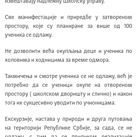
извештавају надлежну Школску управу.
Све манифестације и приредбе у затвореном
простору, које су планиране за више од 100
ученика се одлажу.
Не дозволити већа окупљања деце и ученика по
холовима и ходницима за време одмора.
Такмичења и смотре ученика се не одлажу, већ је
потребно да се ученици окупе на отвореном
простору ( школском дворишту и слично) и након
тога их сукцесивно уводити по учионицама.
Екскурзије, настава у природи и друга путовања
на територији Републике Србије, за сада, се не