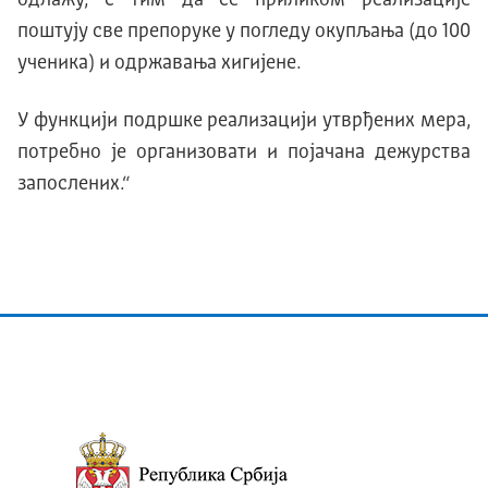
одлажу, с тим да се приликом реализације
поштују све препоруке у погледу окупљања (до 100
ученика) и одржавања хигијене.
У функцији подршке реализацији утврђених мера,
потребно је организовати и појачана дежурства
запослених.“