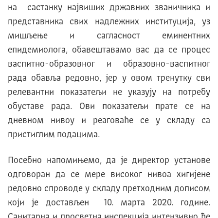
на састанку највиших државних званичника и
представника свих надлежних институција, уз
мишљење и сагласност еминентних
епидемиолога, обавештавамо вас да се процес
васпитно-образовног и образовно-васпитног
рада обавља редовно, јер у овом тренутку сви
релевантни показатељи не указују на потребу
обуставе рада. Ови показатељи прате се на
дневном нивоу и реаговаће се у складу са
пристиглим подацима.
Посебно напомињемо, да је директор установе
одговоран да се мере високог нивоа хигијене
редовно спроводе у складу претходним дописом
који је достављен 10. марта 2020. године.
Санитарна и просветна инспекција интензивно ће