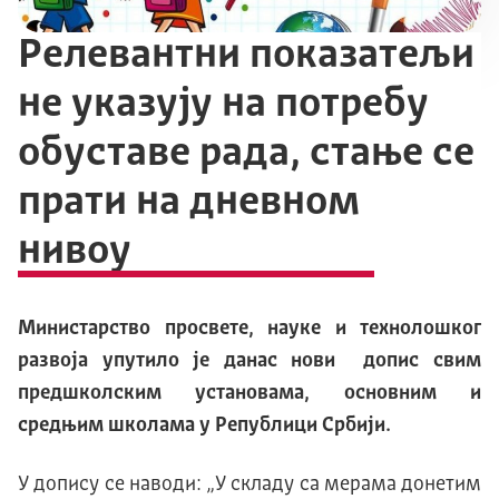
Релевантни показатељи
не указују на потребу
обуставе рада, стање се
прати на дневном
нивоу
Министарство просвете, науке и технолошког
развоја упутило је данас нови допис свим
предшколским установама, основним и
средњим школама у Републици Србији.
У допису се наводи: „У складу са мерама донетим