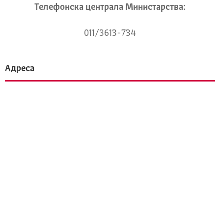
Телeфонска централа Mинистарства:
011/3613-734
Адреса