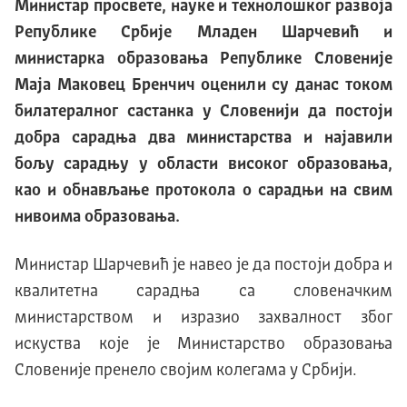
Министар просвете, науке и технолошког развоја
Републике Србије Младен Шарчевић и
министарка образовања Републике Словеније
Маја Маковец Бренчич оценили су данас током
билатералног састанка у Словенији да постоји
добра сарадња два министарства и најавили
бољу сарадњу у области високог образовања,
као и обнављање протокола о сарадњи на свим
нивоима образовања.
Министар Шарчевић је навео је да постоји добра и
квалитетна сарадња са словеначким
министарством и изразио захвалност због
искуства које је Министарство образовања
Словеније пренело својим колегама у Србији.