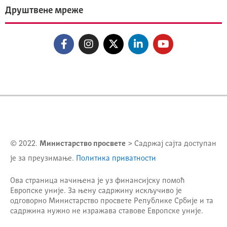
Друштвене мреже
© 2022.
Министарство просвете
> Садржај сајта доступан
је за преузимање.
Политика приватности
Ова страница начињена је уз финансијску помоћ
Европске уније. За њену садржину искључиво је
одговорно
Министарство просвете Републике Србије
и та
садржина нужно не изражава ставове Европске уније.