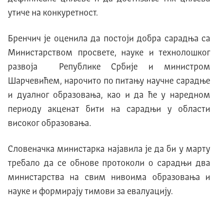
утиче на конкуретност.
Бренчич је оценила да постоји добра сарадња са
Министарством просвете, науке и технолошког
развоја Републике Србије и министром
Шарчевићем, нарочито по питању научне сарадње
и дуалног образовања, као и да ће у наредном
периоду акценат бити на сарадњи у области
високог образовања.
Словеначка министарка најавила је да би у марту
требало да се обнове протоколи о сарадњи два
министарства на свим нивоима образовања и
науке и формирају тимови за евалуацију.