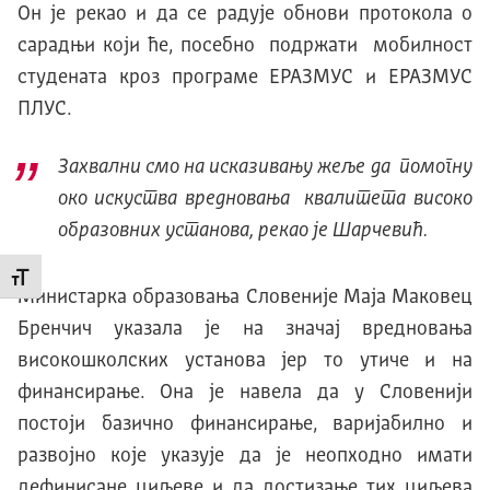
Он је рекао и да се радује обнови протокола о
сарадњи који ће, посебно подржати мобилност
студената кроз програме ЕРАЗМУС и ЕРАЗМУС
ПЛУС.
Захвални смо на исказивању жеље да помогну
око искуства вредновања квалитета високо
образовних установа, рекао је Шарчевић.
Промени величину слова
Министарка образовања Словеније Маја Маковец
Бренчич указала је на значај вредновања
високошколских установа јер то утиче и на
финансирање. Она је навела да у Словенији
постоји базично финансирање, варијабилно и
развојно које указује да је неопходно имати
дефинисане циљеве и да достизање тих циљева