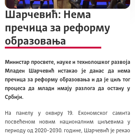
Шарчевић: Нема
пречица за реформу
образовања
Министар просвете, науке и технолошког развоја
Младен Шарчевић истакао је данас да нема
пречица за реформу образовања и да је циљ тог
процеса да млади имају разлога да остану у
Србији.
На панелу у оквиру 19. Економског самита
посвећеном новим националним циљевима у
периоду од 2020-2030. године, Шарчевић је рекао