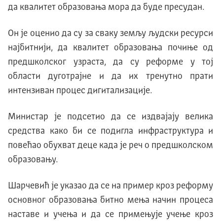
да квалитет образовања мора да буде пресудан.
Он је оценио да су за сваку земљу људски ресурси
најбитнији, да квалитет образовања почиње од
предшколског узраста, да су реформе у тој
области дуготрајне и да их тренутно прати
интензиван процес дигитализације.
Министар је подсетио да се издвајају велика
средства како би се подигла инфраструктура и
повећао обухват деце када је реч о предшколском
образовању.
Шарчевић је указао да се на пример кроз реформу
основног образовања битно мења начин процеса
наставе и учења и да се примењује учење кроз