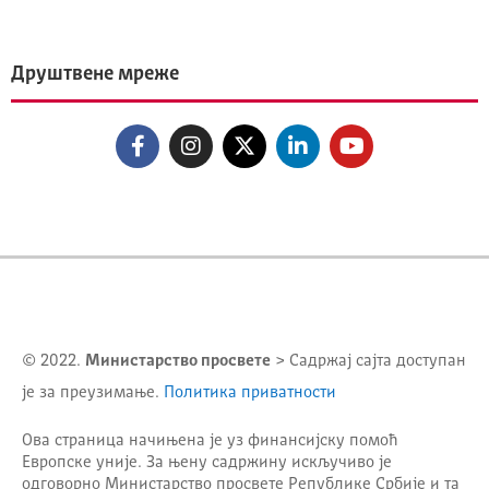
Друштвене мреже
© 2022.
Министарство просвете
> Садржај сајта доступан
је за преузимање.
Политика приватности
Ова страница начињена је уз финансијску помоћ
Европске уније. За њену садржину искључиво је
одговорно
Министарство просвете Републике Србије
и та