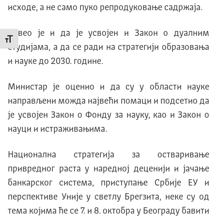
исходе, а не само пуко репродуковање садржаја.
Навео је и да је усвојен и Закон о дуалним
Промени величину слова
студијама, а да се ради на стратегији образовања
и науке до 2030. године.
Министар је оценио и да су у области науке
направљени можда највећи помаци и подсетио да
је усвојен Закон о Фонду за науку, као и Закон о
науци и истраживањима.
Национална стратегија за остваривање
привредног раста у наредној деценији и јачање
банкарског система, приступање Србије ЕУ и
перспективе Уније у светлу Брегзита, неке су од
тема којима ће се 7. и 8. октобра у Београду бавити