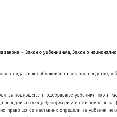
на закона – З
акон о уџбеницима,
З
акон о национално
овно дидактички обликовано наставно средство, у 
ови за подношење и одобравање уџбеника, као и мо
 посредника и у одређеној мери утицати повољно на 
ио право да се наставник определи за уџбеник нек