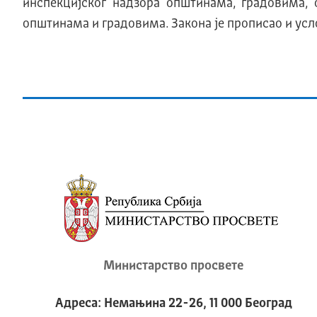
инспекцијског надзора општинама, градовима,
општинама и градовима. Закона је прописао и усл
Министарство просвете
Адреса: Немањина 22-26, 11 000 Београд