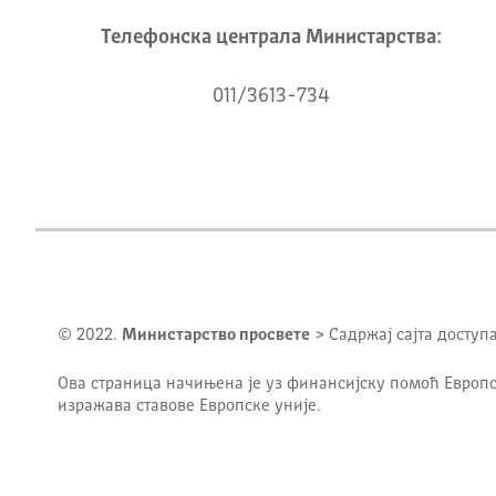
Телeфонска централа Mинистарства:
011/3613-734
© 2022.
Министарство просвете
> Садржај сајта доступ
Ова страница начињена је уз финансијску помоћ Европс
изражава ставове Европске уније.