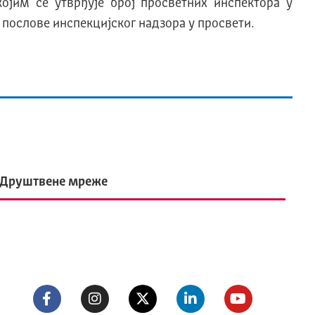
јим се утврђује број просветних инспектора у
послове инспекцијског надзора у просвети.
Друштвене мреже