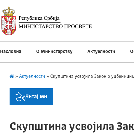
Насловна
О Министарству
Актуелности
О
»
Актуелности
»
Скупштина усвојила Закон о уџбеницим
Читај ми
Скупштина усвојила Зак