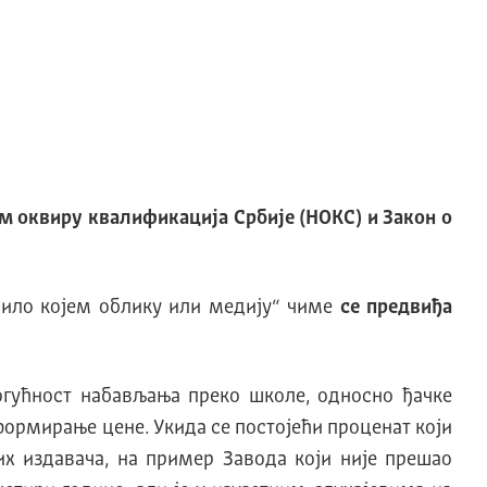
м оквиру квалификација Србије
(НОКС) и Закон
о
било којем облику или медију“ чиме
се
предвиђа
гућност набављања преко школе, односно ђачке
формирање цене. Укида се постојећи проценат који
их издавача, на пример Завода који није прешао