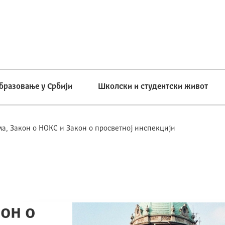
бразовање у Србији
Школски и студентски живот
а, Закон о НОКС и Закон о просветној инспекцији
он о