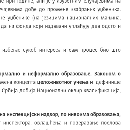
етири године, али је у изузетним случајевима на
чајевима дође до промене изабраних уџбеника.
е уџбенике (на језицима националних мањина,
да из фонда који издавачи уплаћују два одсто и
е избегао сукоб интереса и сам процес био што
формално и неформално образовање.
Законом о
имена концепта
целоживотног учења и
дефинише
 Србија добија Национални оквир квалификација,
 на
инспекцијски надзор,
по нивоима образовања,
г инспектора, овлашћења и поверавање послова