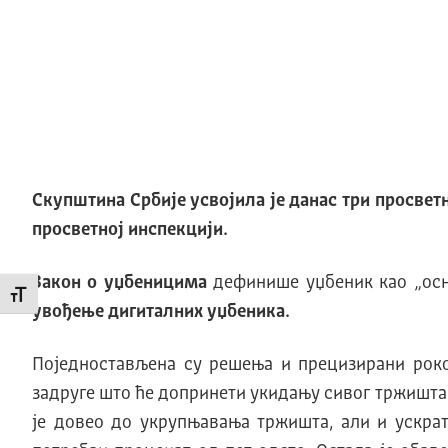
Скупштина Србије усвојила је данас три просвет
просветној инспекцији
.
З
акон о уџбеницима
дефинише уџбеник као „осн
Промени величину слова
увођење дигиталних уџбеника.
Поједностављена су решења и прецизирани рок
задруге што ће допринети укидању сивог тржишта,
је довео до укрупњавања тржишта, али и ускрат