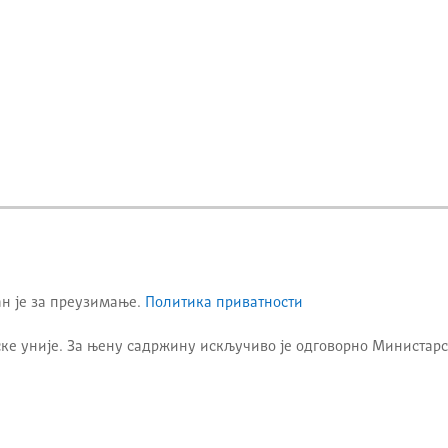
ан је за преузимање.
Политика приватности
ке уније. За њену садржину искључиво је одговорно
Министарс