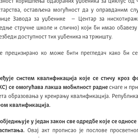
езност коришћења одабраних уџбеника за циклус од ч
арства, остављена могућност да у оправданим слу
нице Завода за уџбенике – Центар за нискотиражн
едње стручне школе и слично) који би имао обавезу 
збеди доступност тих уџбеника на тржишту.
 је прецизирано ко може бити прегледач како би с
ређује систем квалификација које се стичу кроз 
С) се омогућава
лакша мобилност радне
снаге и пр
ета образовања у креирању квалификација. Република
ром квалификација.
 објед
ињује
у један закон
све одредбе које се односе
аспитања.
Овај акт прописао је послове просветно