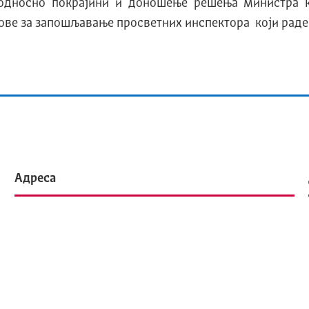
 односно покрајини и доношење решења министра ко
ове за запошљавање просветних инспектора који раде 
Адреса