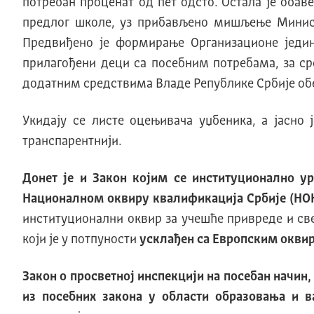
потребан проценат од пет одсто. Остала је обав
предлог школе, уз прибављено мишљење Минист
Предвиђено је формирање Организационе једи
прилагођени деци са посебним потребама, за ср
додатним средствима Владе Републике Србије обе
Укидају се листе оцењивача уџбеника, а јасно
транспарентнији.
Донет је и Закон којим се
институционално у
Националном оквиру квалификација Србије (НОК
институционални оквир за учешће привреде и св
који је у потпуности
усклађен са Европским окви
Закон о просветној инспекцији
на посебан начин,
из посебних закона у области образовања и в