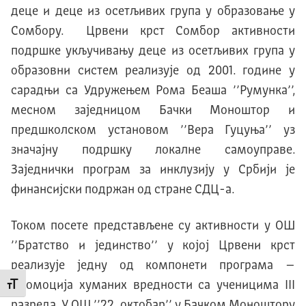
деце и деце из осетљивих група у образовање у
Сомбору. Црвени крст Сомбор активности
подршке укључивању деце из осетљивих група у
образовни систем реализује од 2001. године у
сарадњи са Удружењем Рома Беаша ’’Румунка’’,
месном заједницом Бачки Моноштор и
предшколском установом ’’Вера Гуцуња’’ уз
значајну подршку локалне самоуправе.
Заједнички програм за инклузију у Србији је
финансијски подржан од стране СДЦ-а.
Током посете представљене су активности у ОШ
’’Братство и јединство’’ у којој Црвени крст
реализује једну од компонети програма –
Промоција хуманих вредности са ученицима III
Промени величину слова
разреда. У ОШ ’’22. октобар’’ у Бачком Моноштору