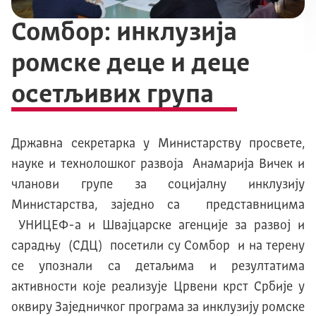
Сомбор: инклузија
ромске деце и деце
осетљивих група
Државна секретарка у Министарству просвете,
науке и технолошког развоја Анамарија Вичек и
чланови групе за социјалну инклузију
Министарства, заједно са представницима
УНИЦЕФ-а и Швајцарске агенције за развој и
сарадњу (СДЦ) посетили су Сомбор и на терену
се упознали са детаљима и резултатима
активности које реализује Црвени крст Србије у
оквиру Заједничког програма за инклузију ромске