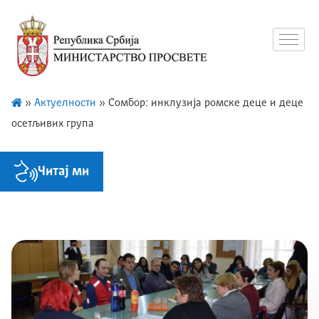
»
Актуелности
»
Сомбор: инклузија ромске деце и деце
осетљивих група
Читај ми