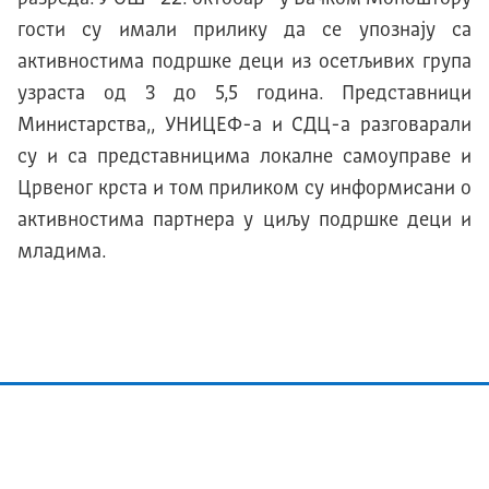
гости су имали прилику да се упознају са
активностима подршке деци из осетљивих група
узраста од 3 до 5,5 година. Представници
Министарства,, УНИЦЕФ-а и СДЦ-а разговарали
су и са представницима локалне самоуправе и
Црвеног крста и том приликом су информисани о
активностима партнера у циљу подршке деци и
младима.