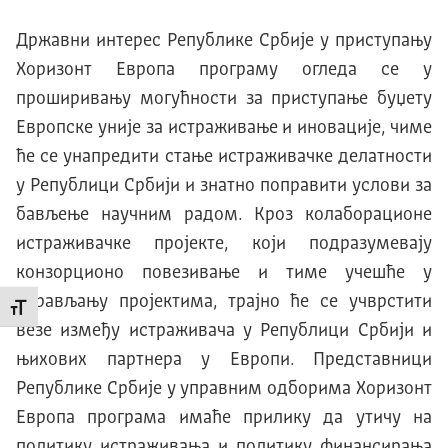
Државни интерес Републике Србије у приступању
Хоризонт Европа програму огледа се у
проширивању могућности за приступање буџету
Европске уније за истраживање и иновације, чиме
ће се унапредити стање истраживачке делатности
у Републици Србији и знатно поправити услови за
бављење научним радом. Кроз колаборационе
истраживачке пројекте, који подразумевају
конзорционо повезивање и тиме учешће у
управљању пројектима, трајно ће се учврстити
Промени величину слова
везе између истраживача у Републици Србији и
њихових партнера у Европи. Представници
Републике Србије у управним одборима Хоризонт
Европа програма имаће прилику да утичу на
политику истраживања и политику финансирања