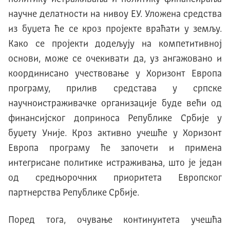
научне делатности на нивоу ЕУ. Уложена средства
из буџета ће се кроз пројекте враћати у земљу.
Како се пројекти додељују на компетитивној
основи, може се очекивати да, уз ангажовано и
координисано учествовање у Хоризонт Европа
програму, прилив средстава у српске
научноистраживачке организације буде већи од
финансијског доприноса Републике Србије у
буџету Уније. Кроз активно учешће у Хоризонт
Европа програму ће започети и примена
интегрисане политике истраживања, што је један
од средњорочних приоритета Европског
партнерства Републике Србије.
Поред тога, очување континуитета учешћа