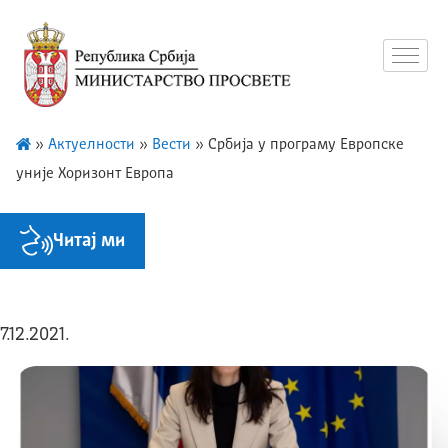
»
Актуелности
»
Вести
»
Србијa у програму Европске
уније Хоризонт Европа
Читај ми
7.12.2021.