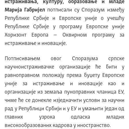
истраживања, културу, образовање и младе
Марија Габријел
потписали су Споразум између
Републике Србије и Европске уније о учешћу
Републике Србије у програму Европске уније
Хоризонт Европа – Оквирном програму за
истраживање и иновације.
Потписивањем овог Споразума српске
научноистраживачке организације ће бити у
равноправном положају према буџету Европске
уније за истраживање и иновације као и
организације из земаља пуноправних чланица ЕУ,
чиме ће се донекле изједначити услови за научни
рад у Републици Србији и у ЕУ и умањити један од
главних узрока одласка младих
високообразованих кадрова у иностранство.