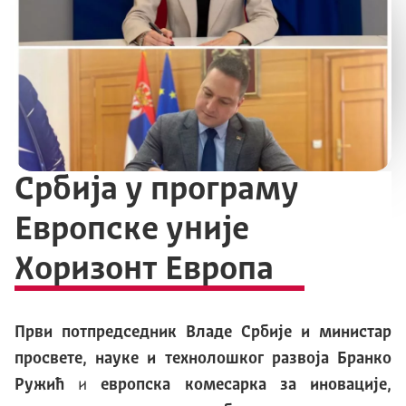
Србијa у програму
Европске уније
Хоризонт Европа
Први потпредседник Владе Србије и министар
просвете, науке и технолошког развоја Бранко
Ружић
и
европска комесарка за иновације,