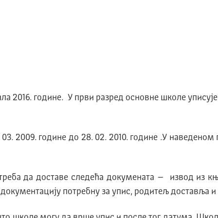
ила 2016. године. У први разред основне школе уписуј
 03. 2009. године до 28. 02. 2010. године .У наведено
 треба да доставе следећа докумената – извод из 
документацију потребну за упис, родитељ доставља и 
м што школе могу да врше упис и после тог датума. Шко