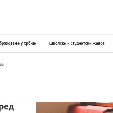
бразовање у Србији
Школски и студентски живот
ра
зред