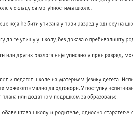
оле у складу са могућностима школе.
це која ће бити уписана у први разред у односу на шко
гу да се упишу у школу, без доказа о пребивалишту р
ти или других разлога није уписано у први разред, м
лог и педагог школе на матерњем језику детета. И
те може оптимално да одговори. У поступку испитива
 плана или додатном подршком за образовање.
обавештава школу и родитеље, односно старатеље о д