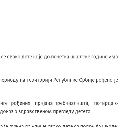
е се свако дете које до почетка школске године има
м периоду на територији Републике Србије рођено је
књиге рођених, пријава пребивалишта, потврда о
доказ о здравственом прегледу детета.
ла је дужна да упише свако дете са подручја школе.