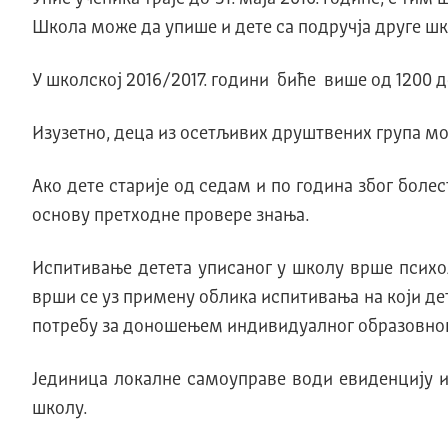
Школа може да упише и дете са подручја друге шк
У школској 2016/2017. години биће више од 1200 де
Изузетно, деца из осетљивих друштвених група мо
Ако дете старије од седам и по година због болес
основу претходне провере знања.
Испитивање детета уписаног у школу врше психо
врши се уз примену облика испитивања на који де
потребу за доношењем индивидуалног образовног
Јединица локалне самоуправе води евиденцију и 
школу.