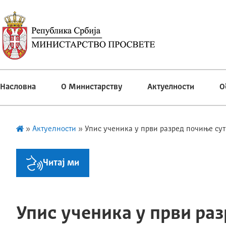
Насловна
О Министарству
Актуелности
О
»
Актуелности
»
Упис ученика у први разред почиње сут
Читај ми
Упис ученика у први ра