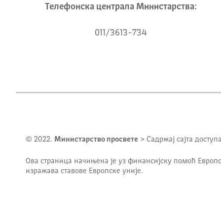
Телeфонска централа Mинистарства:
011/3613-734
© 2022.
Министарство просвете
> Садржај сајта доступ
Ова страница начињена је уз финансијску помоћ Европс
изражава ставове Европске уније.