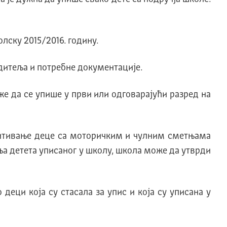
лску 2015/2016. годину.
одитеља и потребне документације.
оже да се упише у први или одговарајући разред на
спитивање деце са моторичким и чулним сметњама
ња детета уписаног у школу, школа може да утврди
еци која су стасала за упис и која су уписана у