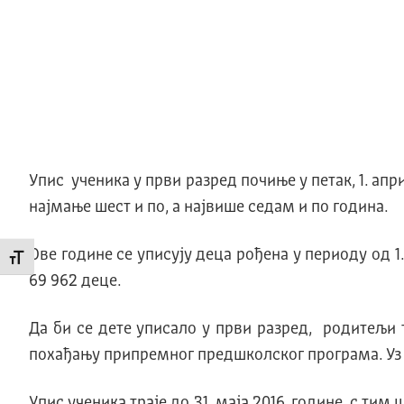
Упис ученика у први разред почиње у петак, 1. апр
најмање шест и по, а највише седам и по година.
Ове године се уписују деца рођена у периоду од 1.
Промени величину слова
69 962 деце.
Да би се дете уписало у први разред, родитељи
похађању припремног предшколског програма. Уз 
Упис ученика траје до 31. маја 2016. године, с ти