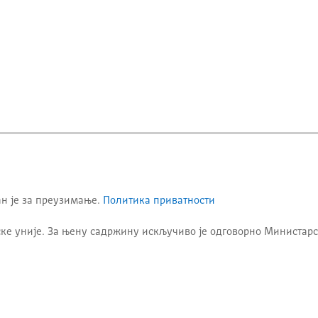
ан је за преузимање.
Политика приватности
ке уније. За њену садржину искључиво је одговорно
Министарс