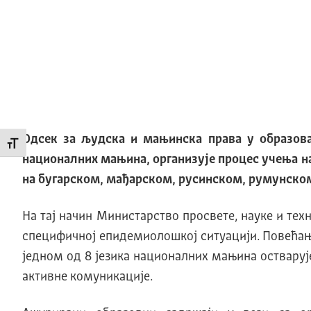
Одсек за људска и мањинска права у образова
Промени величину слова
националних мањина, организује процес учења н
на бугарском, мађарском, русинском, румунском
На тај начин Министарство просвете, науке и те
специфичној епидемиолошкој ситуацији. Повећање 
једном од 8 језика националних мањина остварује
активне комуникације.