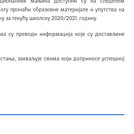
ационалних мањина доступни су на следећем
огу пронаћи образовне материјале и упутства на
 за текућу школску 2020/2021. годину.
јима су преводи информација које су достављене
стања, захваљује свима који доприносе успешној