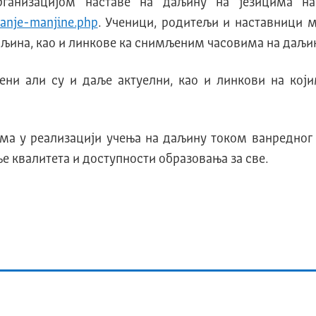
рганизацијом наставе на даљину на језицима н
vanje-manjine.php
. Ученици, родитељи и наставници м
љина, као и линкове ка снимљеним часовима на даљину
љени али су и даље актуелни, као и линкови на ко
ма у реализацији учења на даљину током ванредног 
е квалитета и доступности образовања за све.