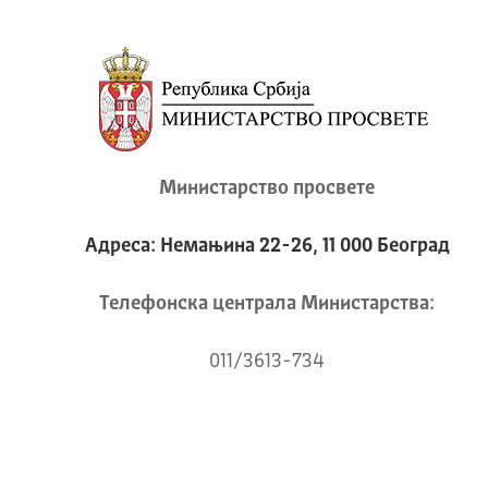
Министарство просвете
Адреса: Немањина 22-26, 11 000 Београд
Телeфонска централа Mинистарства:
011/3613-734