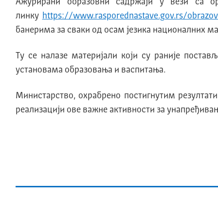
Ажурирани образовни садржаји у вези са о
линку
https://www.rasporednastave.gov.rs/obrazo
банерима за сваки од осам језика националних ма
Ту се налазе материјали који су раније постав
установама образовања и васпитања.
Министарство, охрабрено постигнутим резултати
реализацији ове важне активности за унапређивањ