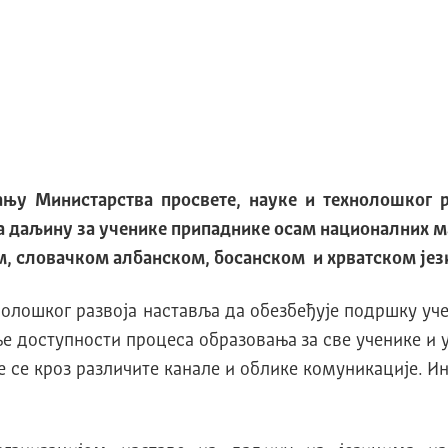
њу Министарства просвете, науке и технолошког 
а даљину за ученике припаднике осам националних ма
, словачком албанском, босанском и хрватском јез
хнолошког развоја наставља да обезбеђује подршку у
доступности процеса образовања за све ученике и уч
 се кроз различите канале и облике комуникације. И