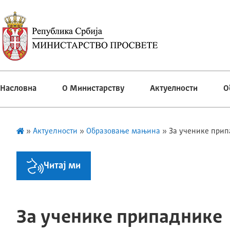
Насловна
О Министарству
Актуелности
О
»
Актуелности
»
Образовање мањина
»
За ученике прип
Читај ми
За ученике припаднике