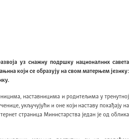
развоја уз снажну подршку националних савета
њина који се образују на свом матерњем језику:
ику.
ченицима, наставницима и родитељима у тренутној
енице, укључујући и оне који наставу похађају на
нтернет страница Министарства један је од облика