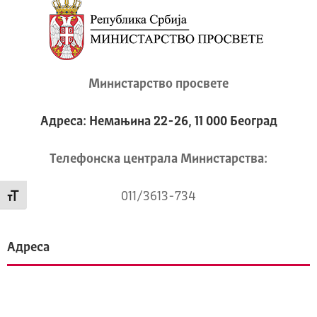
Министарство просвете
Адреса: Немањина 22-26, 11 000 Београд
Телeфонска централа Mинистарства:
011/3613-734
Промени величину слова
Адреса