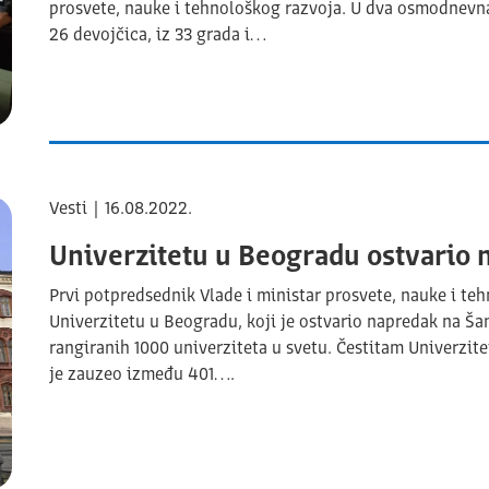
prosvete, nauke i tehnološkog razvoja. U dva osmodnevna 
26 devojčica, iz 33 grada i…
Vesti | 16.08.2022.
Univerzitetu u Beogradu ostvario n
Prvi potpredsednik Vlade i ministar prosvete, nauke i te
Univerzitetu u Beogradu, koji je ostvario napredak na Šan
rangiranih 1000 univerziteta u svetu. Čestitam Univerzite
je zauzeo između 401….