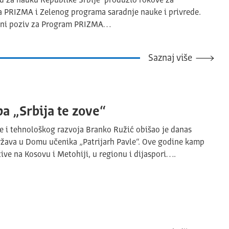
d za nauku Republike Srbije produžio rokove za
a PRIZMA i Zelenog programa saradnje nauke i privrede.
Javni poziv za Program PRIZMA…
Saznaj više
a „Srbija te zove“
ke i tehnološkog razvoja Branko Ružić obišao je danas
država u Domu učenika „Patrijarh Pavle“. Ove godine kamp
žive na Kosovu i Metohiji, u regionu i dijaspori….