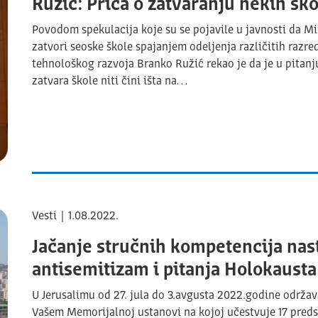
Ružić: Priča o zatvaranju nekih šk
Povodom spekulacija koje su se pojavile u javnosti da Mi
zatvori seoske škole spajanjem odeljenja različitih razre
tehnološkog razvoja Branko Ružić rekao je da je u pitan
zatvara škole niti čini išta na…
Vesti | 1.08.2022.
Jačanje stručnih kompetencija nast
antisemitizam i pitanja Holokausta
U Jerusalimu od 27. jula do 3.avgusta 2022.godine održa
Vašem Memorijalnoj ustanovi na kojoj učestvuje 17 predst