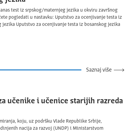
nas test iz srpskog/maternjeg jezika u okviru završnog
ete pogledati u nastavku: Uputstvo za ocenjivanje testa iz
g jezika Uputstvo za ocenjivanje testa iz bosanskog jezika
Saznaj više
a učenike i učenice starijih razreda
miranja, koju, uz podršku Vlade Republike Srbije,
edinjenih nacija za razvoj (UNDP) i Ministarstvom