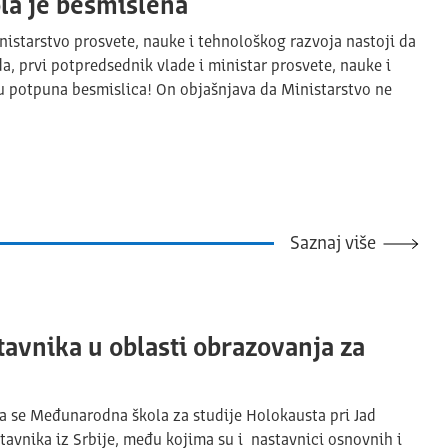
ola je besmislena
nistarstvo prosvete, nauke i tehnološkog razvoja nastoji da
da, prvi potpredsednik vlade i ministar prosvete, nauke i
ju potpuna besmislica! On objašnjava da Ministarstvo ne
Saznaj više
avnika u oblasti obrazovanja za
va se Međunarodna škola za studije Holokausta pri Jad
avnika iz Srbije, među kojima su i nastavnici osnovnih i