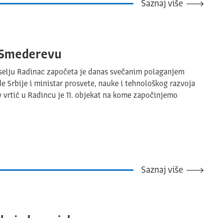
Saznaj više
u Smederevu
selju Radinac započeta je danas svečanim polaganjem
e Srbije i ministar prosvete, nauke i tehnološkog razvoja
vrtić u Radincu je 11. objekat na kome započinjemo
Saznaj više