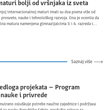
maturi bolji od vršnjaka iz sveta
šnjoj internacionalnoj maturi imali su dva poena više od
va prosvete, nauke i tehnološkog razvoja. Ona je ocenila da
nalna matura namenjena gimnazijalcima 3. i 4. razreda i…
Saznaj više
redloga projekata – Program
nauke i privrede
inuirano osluškuje potrebe naučne zajednice i podržava