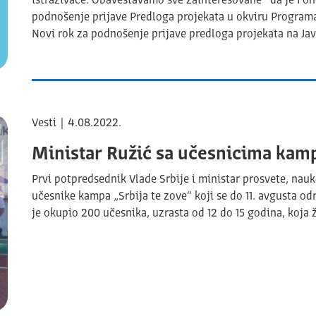
istraživače. Obaveštavamo sve zainteresovane da je Fon
podnošenje prijave Predloga projekata u okviru Program
Novi rok za podnošenje prijave predloga projekata na 
Vesti | 4.08.2022.
Ministar Ružić sa učesnicima kamp
Prvi potpredsednik Vlade Srbije i ministar prosvete, nau
učesnike kampa „Srbija te zove“ koji se do 11. avgusta o
je okupio 200 učesnika, uzrasta od 12 do 15 godina, koja 