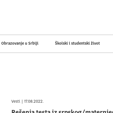
Obrazovanje u Srbiji
Školski i studentski život
Vesti | 17.08.2022.
Rešenja testa iz srpskog/maternje