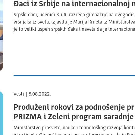
Đaci iz Srbije na internacionalnoj 
Srpski đaci, učenici 3. i 4. razreda gimnazije na ovogodi
vršnjaka iz sveta, izjavila je Marija Krneta iz Ministarst
je to veliki uspeh srpskih đaka i navela da je internacio
Vesti | 5.08.2022.
Produženi rokovi za podnošenje p
PRIZMA i Zeleni program saradnje 
Ministarstvo prosvete, nauke i tehnološkog razvoja kont