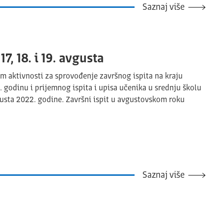
Saznaj više
, 18. i 19. avgusta
m aktivnosti za sprovođenje završnog ispita na kraju
godinu i prijemnog ispita i upisa učenika u srednju školu
avgusta 2022. godine. Završni ispit u avgustovskom roku
Saznaj više