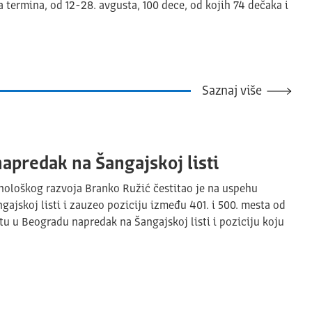
termina, od 12-28. avgusta, 100 dece, od kojih 74 dečaka i
Saznaj više
apredak na Šangajskoj listi
hnološkog razvoja Branko Ružić čestitao je na uspehu
gajskoj listi i zauzeo poziciju između 401. i 500. mesta od
tu u Beogradu napredak na Šangajskoj listi i poziciju koju