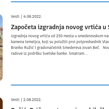
Vesti | 4.08.2022.
Započeta izgradnja novog vrtića 
Izgradnja novog vrtića od 250 mesta u smederevskom na
kamena temeljca, koji su položili prvi potpredsednik Vlad
Branko Ružić i gradonačelnik Smedereva Jovan Beč. Nov 
radove iz podršku Svetske banke. Smatram…
Vesti | 2.08.2022.