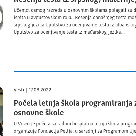
Učenici osmog razreda u osnovnim školama polagali su da
ispita u avgustovskom roku. Rešenja današnjeg testa mož
srpskog jezika Uputstvo za ocenjivanje testa iz albansko
Uputstvo za ocenjivanje testa iz mađarskog jezika…
Vesti | 17.08.2022.
Počela letnja škola programiranja z
osnovne škole
U Vršcu je počela sa radom besplatna letnja škola progra
organizuje Fondacija Petlja, u saradnji sa Programom Uj