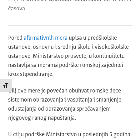
časova.
Pored
afirmativnih mera
upisa u predškolske
ustanove, osnovnu i srednju školu i visokoškolske
ustanove, Ministarstvo prosvete, u kontinuiitetu
nastavlja sa merama podrške romskoj zajednici
kroz stipendiranje.
Promeni veličinu slova
Cilj ove mere je povećan obuhvat romske dece
sistemom obrazovanja i vaspitanja i smanjenje
odustajanja od obrazovanja sprečavanjem
njegovog ranog napuštanja.
U cilju podrške Ministarstvo u poslednjih 5 godina,