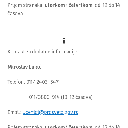
Prijem stranaka:
utorkom
i
četvrtkom
od 12 do 14
časova.
Kontakt za dodatne informacije:
Miroslav Lukić
Telefon: 011/ 2403-547
011/3806-914 (10-12 časova)
Email:
ucenici@prosveta.gov.rs
Prijem stranaka:
utorkom
i
četvrtkom
od 12 do 14