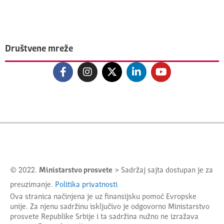
Društvene mreže
© 2022.
Ministarstvo prosvete
> Sadržaj sajta dostupan je za
preuzimanje.
Politika privatnosti
Ova stranica načinjena je uz finansijsku pomoć Evropske
unije. Za njenu sadržinu isključivo je odgovorno
Ministarstvo
prosvete Republike Srbije
i ta sadržina nužno ne izražava