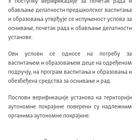
У поступку верификације за почетак рада и
обављање делатности предшколског васпитања
и образовања утврђује се испуњеност услова за
оснивање, почетак рада и обављање делатности
установе.
Ови услови се односе на потребу за
васпитањем и образовањем деце на одређеном
подручју, на програм васпитања и образовања и
обезбеђена средства за оснивање и рад.
Послови верификације установа на територији
аутономне покрајине поверени су надлежним
органима аутономне покрајине.