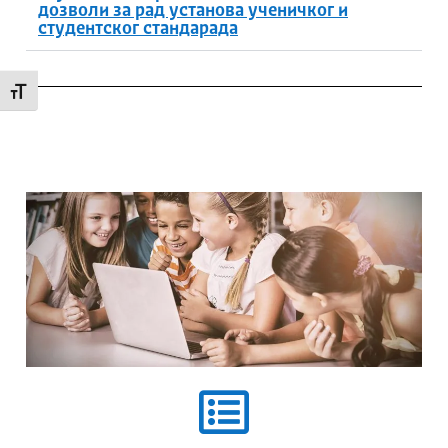
дозволи за рад установа ученичког и
студентског стандарада
Промени величину слова