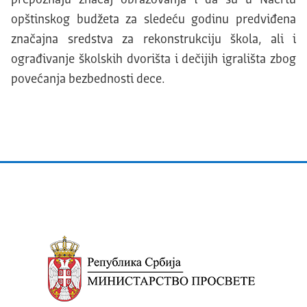
opštinskog budžeta za sledeću godinu predviđena
značajna sredstva za rekonstrukciju škola, ali i
ograđivanje školskih dvorišta i dečijih igrališta zbog
povećanja bezbednosti dece.