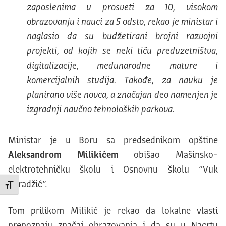
zaposlenima u prosveti za 10, visokom
obrazovanju i nauci za 5 odsto, rekao je ministar i
naglasio da su budžetirani brojni razvojni
projekti, od kojih se neki tiču preduzetništva,
digitalizacije, međunarodne mature i
komercijalnih studija. Takođe, za nauku je
planirano više novca, a značajan deo namenjen je
izgradnji naučno tehnoloških parkova.
Ministar je u Boru sa predsednikom opštine
Aleksandrom Milikićem
obišao Mašinsko-
elektrotehničku školu i Osnovnu školu ”Vuk
Karadžić”.
Promeni veličinu slova
Tom prilikom Milikić je rekao da lokalne vlasti
prepoznaju značaj obrazovanja i da su u Nacrtu