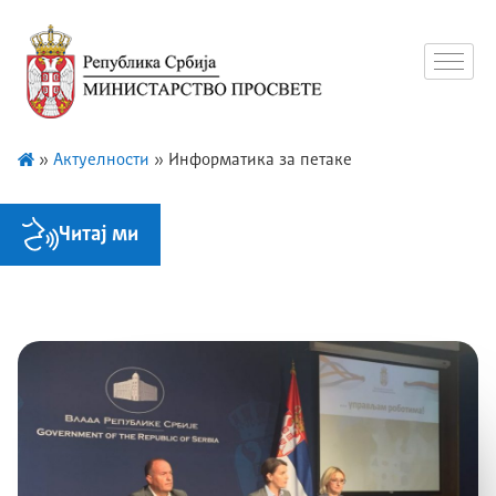
»
Актуелности
»
Информатика за петаке
Читај ми