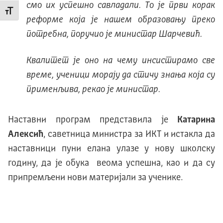
смо их успешно савладали. То је први корак
Промени величину слова
реформе која је нашем образовању преко
потребна, поручио је министар Шарчевић.
Квалитет је оно на чему инсистирамо све
време, ученици морају да стичу знања која су
применљива, рекао је министар.
Наставни програм представила је
Катарина
Алексић
, саветница министра за ИКТ и истакла да
наставници пуни елана улазе у нову школску
годину, да је обука веома успешна, као и да су
припремљени нови материјали за ученике.