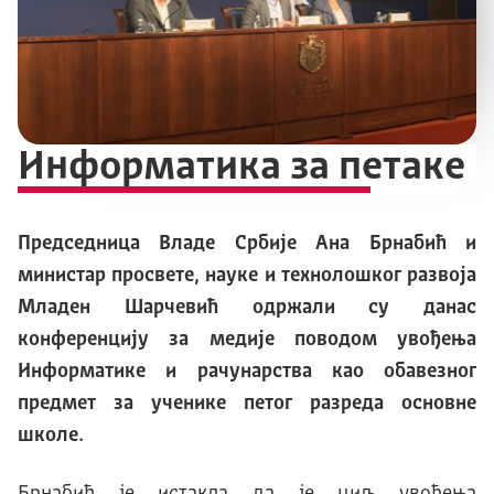
Информатика за петаке
Председница Владе Србије Ана Брнабић и
министар просвете, науке и технолошког развоја
Младен Шарчевић одржали су данас
конференцију за медије поводом увођења
Информатике и рачунарства као обавезног
предмет за ученике петог разреда основне
школе.
Брнабић је истакла да је циљ увођења