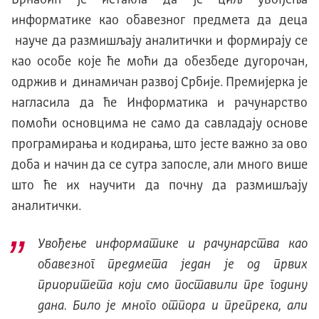
информатике као обавезног предмета да деца
науче да размишљају аналитички и формирају се
као особе које ће моћи да обезбеде дугорочан,
одржив и динамичан развој Србије. Премијерка је
нагласила да ће Информатика и рачунарство
помоћи основцима не само да савладају основе
програмирања и кодирања, што јесте важно за ово
доба и начин да се сутра запосле, али много више
што ће их научити да почну да размишљају
аналитички.
Увођење информатике и рачунарства као
обавезног предмета један је од првих
приоритета који смо поставили пре годину
дана. Било је много отпора и препрека, али