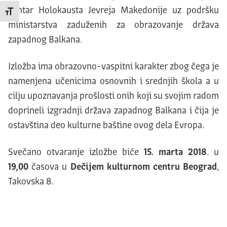
centar Holokausta Jevreja Makedonije uz podršku
Promeni veličinu slova
ministarstva zaduženih za obrazovanje država
zapadnog Balkana.
Izložba ima obrazovno-vaspitni karakter zbog čega je
namenjena učenicima osnovnih i srednjih škola a u
cilju upoznavanja prošlosti onih koji su svojim radom
doprineli izgradnji država zapadnog Balkana i čija je
ostavština deo kulturne baštine ovog dela Evropa.
Svečano otvaranje izložbe biće
15.
marta
2018
. u
19,00
časova u
Dečijem kulturnom centru Beograd
,
Takovska 8.