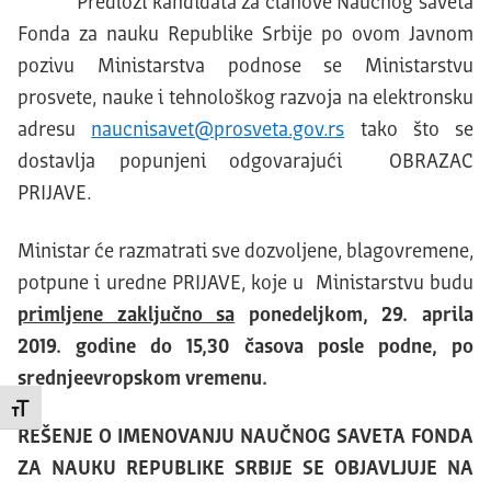
Predlozi kandidata za članove Naučnog saveta
Fonda za nauku Republike Srbije po ovom Javnom
pozivu Ministarstva podnose se Ministarstvu
prosvete, nauke i tehnološkog razvoja na elektronsku
adresu
naucnisavet@prosveta.gov.rs
tako što se
dostavlja popunjeni odgovarajući OBRAZAC
PRIJAVE.
Ministar će razmatrati sve dozvoljene, blagovremene,
potpune i uredne PRIJAVE, koje u Ministarstvu budu
primljene zaključno sa
ponedeljkom, 29. aprila
2019. godine do 15,30 časova posle podne, po
srednjeevropskom vremenu.
Promeni veličinu slova
REŠENJE O IMENOVANJU NAUČNOG SAVETA FONDA
ZA NAUKU REPUBLIKE SRBIJE SE OBJAVLJUJE NA