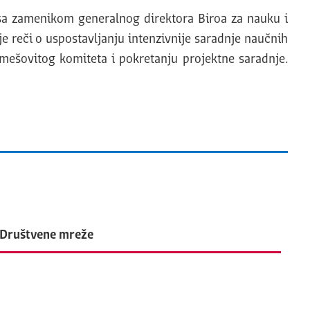
o sa zamenikom generalnog direktora Biroa za nauku i
je reči o uspostavljanju intenzivnije saradnje naučnih
 mešovitog komiteta i pokretanju projektne saradnje.
Društvene mreže