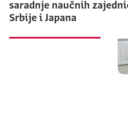
saradnje naučnih zajedni
Srbije i Japana