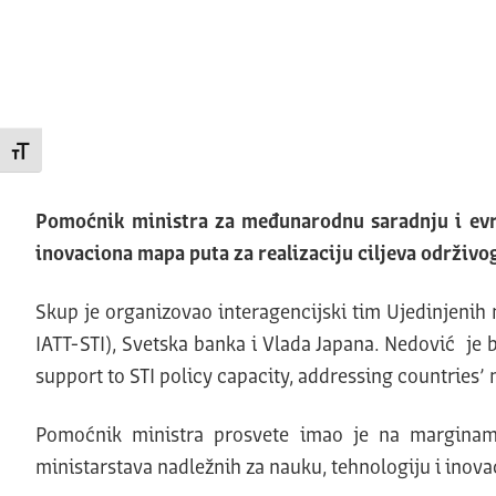
Promeni veličinu slova
Pomoćnik ministra za međunarodnu saradnju i evro
inovaciona mapa puta za realizaciju ciljeva održivog
Skup je organizovao interagencijski tim Ujedinjenih
IATT-STI), Svetska banka i Vlada Japana.
Nedović je b
support to STI policy capacity, addressing countries
Pomoćnik ministra prosvete imao je na marginama 
ministarstava nadležnih za nauku, tehnologiju i inovaci