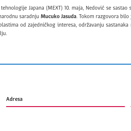
i tehnologije Japana (MEXT) 10. maja, Nedović se sasta
unarodnu saradnju
Mucuko Jasuda
. Tokom razgovora bilo 
 oblastima od zajedničkog interesa, održavanju sastanaka
lju.
Adresa