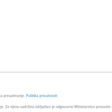
 za preuzimanje.
Politika privatnosti
je. Za njenu sadržinu isključivo je odgovorno
Ministarstvo prosvete 