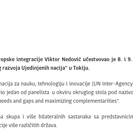
pske integracije Viktor Nedović učestvovao je 8. i 9
 razvoja Ujedinjenih nacija“ u Tokiju.
 nacija za nauku, tehnologiju i inovacije (UN Inter-Agen
io jedan od panelista
u okviru okruglog stola pod nazivo
’ needs and gaps and maximizing complementarities“.
skupa i više bilateralnih sastanaka sa predstavnicima
je više različitih država.