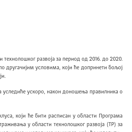
и технолошког развоја за период од 2016. до 2020.
по другачијим условима, који ће допринети бољој
ји.
а уследиће ускоро, након доношења правилника о
клуса, који ће бити расписан у области Програма
раживања у области технолошког развоја (ТР) за