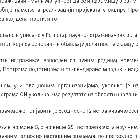
страживачи имали могућност да се информишу о свим 
Србије намењена реализацији пројеката у оквиру Пр
ачкој делатности, и то:
оване и уписане у Регистар научноистраживачких орга
три који су основани и обављају делатност у складу с
ати истраживач запослен са пуним радним времено
у Програма подстицања и стипендирања младих и нада
ном у иновационим организацијама, уколико је из
програма ОИ уколико има резултате из области иноваци
ивач може пријавити је 8, односно 12 истраживач месе
вљује најмање 5, а највише 25 истраживача у научни
 научним, односно наставним звањима, по претходно 