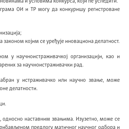
новинама и условима конкурса, који ће уследити.
ограма ОИ и ТР могу да конкуришу регистроване
низација;
а законом којим се уређује иновациона делатност.
м у научноистраживачкој организацији, као и
рених за научноистраживачки рад.
абран у истраживачко или научно звање, може
оне делатности.
ци.
м, односно наставним звањима. Изузетно, може се
прибављеном предлогу матичног научног одбора и