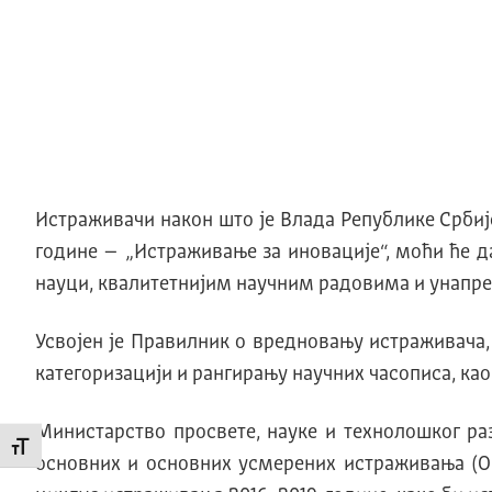
Истраживачи након што је Влада Републике Србије,
године – „Истраживање за иновације“, моћи ће д
науци, квалитетнијим научним радовима и унапре
Усвојен је Правилник о вредновању истраживача
категоризацији и рангирању научних часописа, као
Министарство просвете, науке и технолошког раз
Промени величину слова
основних и основних усмерених истраживања (ОИ