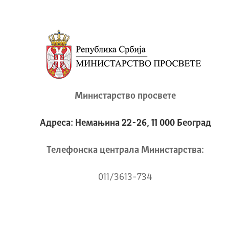
Министарство просвете
Адреса: Немањина 22-26, 11 000 Београд
Телeфонска централа Mинистарства:
011/3613-734