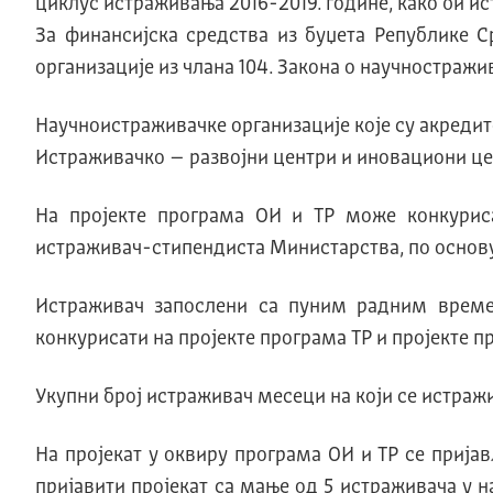
циклус истраживања 2016-2019. године, како би и
За финансијска средства из буџета Републике 
организације из члана 104. Закона о научностражив
Научноистраживачке организације које су акредит
Истраживачко – развојни центри и иновациони цен
На пројекте програма ОИ и ТР може конкурис
истраживач-стипендиста Министарства, по основ
Истраживач запослени са пуним радним време
конкурисати на пројекте програма ТР и пројекте 
Укупни број истраживач месеци на који се истраж
На пројекат у оквиру програма ОИ и ТР се прија
пријавити пројекат са мање од 5 истраживача у