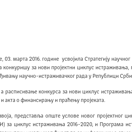
 03. марта 2016. године усвојила Стратегију научног 
а конкуришу за нови пројектни циклус истраживања, 
ђивању научно-истраживачког рада у Републици Срби
, а расписивање конкурса за нови циклус истраживањ
 и акта о финансирању и праћењу пројеката.
воја, представља опште услове новог пројектног ци
) за циклус истраживања 2016-2020, и Програма ист