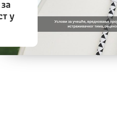
 за
ст у