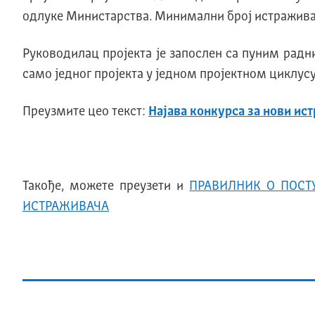
одлуке Министарства. Минимални број истраживач 
Руководилац пројекта је запослен са пуним рад
само једног пројекта у једном пројектном циклус
Преузмите цео текст:
Најава конкурса за нови ис
Taкође, можете преузети и
ПРАВИЛНИК О ПОСТ
ИСТРАЖИВАЧА