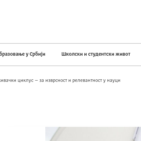
бразовање у Србији
Школски и студентски живот
живачки циклус – за изврсност и релевантност у науци