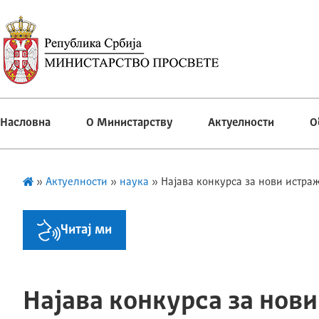
Насловна
О Министарству
Актуелности
О
»
Актуелности
»
наука
»
Најава конкурса за нови истра
Читај ми
Најава конкурса за нови