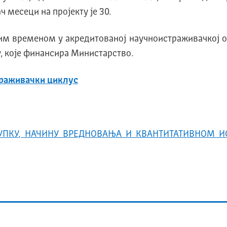
месеци на пројекту је 30.
ним временом у акредитованој научноистраживачкој 
у, које финансира Министарство.
траживачки циклус
УПКУ, НАЧИНУ ВРЕДНОВАЊА И КВАНТИТАТИВНОМ И