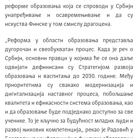
реформе образовања која се спроводи у Србији
унапређивање и осавремењивање и да су
искуства Финске у том смислу драгоцена.
„Реформа у области образовања представља
дугорочан и свеобухватан процес. Када је реч о
Србији, основни правци у којима ће се она даље
одвијати дефинисани су Стратегијом развоја
образовања и васпитања до 2030. године. Међу
приоритетима су свакако модернизација и
дигитализација наставног процеса, побољшање
квалитета и ефикасности система образовања, као
и да образовање буде подједнако доступно за све
ученике. То је кључно за будућност младих људи и
развој њихових компетенција,, рекао је Радовић у