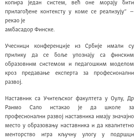
копира један систем, већ оне морају бити
прилагођене контексту у коме се реализују” –
рекао је
амбасадор Финске.
Учесници конференције из Србије имали су
прилику да се боље упознају са финским
образовним системом и педагошким моделом
кроз предавање експерта за професионални
развој.
Наставник са Учитељског факултета у Оулу, Др
Раимо Сало истакао је да школе за
професионални развој наставника имају значајно
место у образовању наставника и да квалитетно
менторство игра кључну улогу у подршци