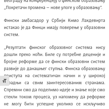
Београду на конференцију о финском образовању
,,Покретачи промена – нове улоге у образовању”.
Фински амбасадор у Србији Кимо Лахдевирта
истакао је да Финци имају поверење у образовни
систем.
,,Резултати финског образовног система нису
дошли преко ноћи. Биле су потребне деценије и
бројне реформе да се фински образовни систем
развије до данашњег ступња. Финска образовању
приступа на систематичан начин и у широкој
Промени величину слова
сарадњи са свим заинтересованим странама.
Спремни смо да поделимо идеје и знање које смо
стекли током процеса, уз напомену да реформе
не могу бити успешне уколико се искључиво