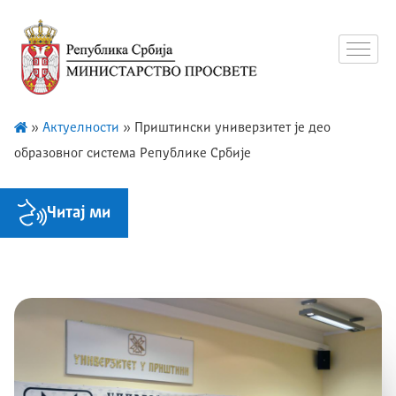
»
Актуелности
»
Приштински универзитет је део
образовног система Републике Србије
Читај ми