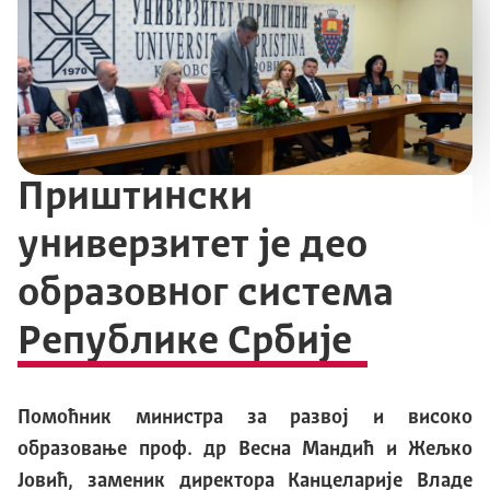
Приштински
универзитет је део
образовног система
Републике Србије
Помоћник министра за развој и високо
образовање проф. др Весна Мандић и Жељко
Јовић, заменик директора Канцеларије Владе