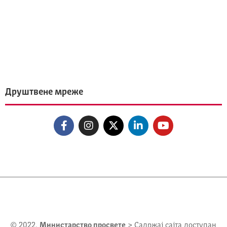
Друштвене мреже
© 2022.
Министарство просвете
> Садржај сајта доступан