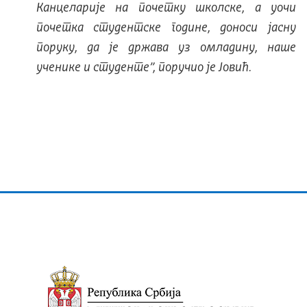
Канцеларије на почетку школске, а уочи
почетка студентске године, доноси јасну
поруку, да је држава уз омладину, наше
ученике и студeнте”, поручио је Јовић.