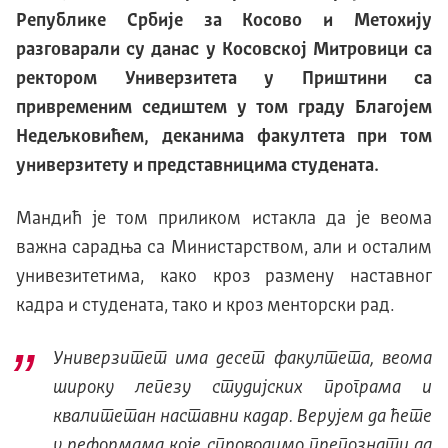
Републике Србије за Косово и Метохију
разговарали су данас у Косовској Митровици са
ректором Универзитета у Приштини са
привременим седиштем у том граду Благојем
Недељковићем, деканима факултета при том
универзитету и представницима студената.
Мандић је том приликом истакла да је веома
важна сарадња са Министарством, али и осталим
унивезитетима, како кроз размену наставног
кадра и студената, тако и кроз менторски рад.
Универзитет има десет факултета, веома
широку лепезу студијских програма и
квалитетан наставни кадар. Верујем да ћете
у реформама које спроводимо препознати да