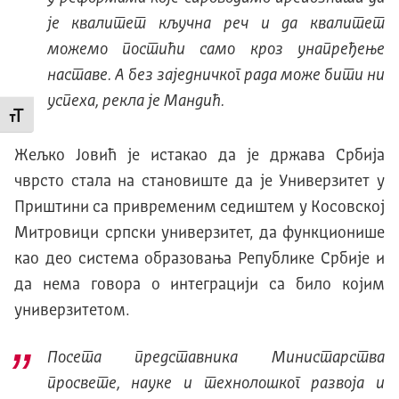
је квалитет кључна реч и да квалитет
можемо постићи само кроз унапређење
наставе. А без заједничког рада може бити ни
успеха, рекла је Мандић.
Промени величину слова
Жељко Јовић је истакао да је држава Србија
чврсто стала на становиште да је Универзитет у
Приштини са привременим седиштем у Косовској
Митровици српски универзитет, да функционише
као део система образовања Републике Србије и
да нема говора о интеграцији са било којим
универзитетом.
Посета представника Министарства
просвете, науке и технолошког развоја и