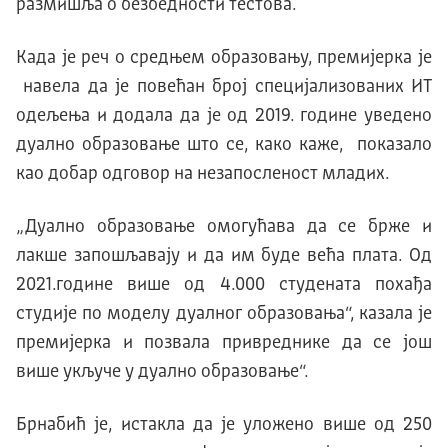
размишља о безбедности тестова.
Kада је реч о средњем образовању, премијерка је
навела да је повећан број специјализованих ИТ
одељења и додала да је од 2019. године уведено
дуално образовање што се, како каже, показало
као добар одговор на незапосленост младих.
„Дуално образовање омогућава да се брже и
лакше запошљавају и да им буде већа плата. Од
2021.године више од 4.000 студената похађа
студије по моделу дуалног образовања“, казала је
премијерка и позвала привреднике да се још
више укључе у дуално образовање“.
Брнабић је, истакла да је уложено више од 250