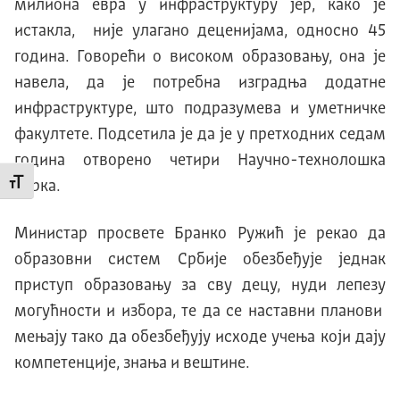
милиона евра у инфраструктуру јер, како је
истакла, није улагано деценијама, односно 45
година. Говорећи о високом образовању, она је
навела, да је потребна изградња додатне
инфраструктуре, што подразумева и уметничке
факултете. Подсетила је да је у претходних седам
година отворено четири Научно-технолошка
Промени величину слова
парка.
Министар просвете Бранко Ружић је рекао да
образовни систем Србије обезбеђује једнак
приступ образовању за сву децу, нуди лепезу
могућности и избора, те да се наставни планови
мењају тако да обезбеђују исходе учења који дају
компетенције, знања и вештине.