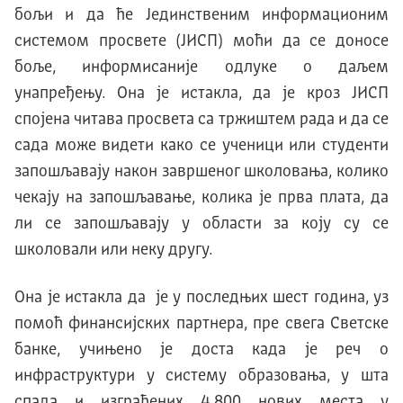
бољи и да ће Јединственим информационим
системом просвете (ЈИСП) моћи да се доносе
боље, информисаније одлуке о даљем
унапређењу. Она је истакла, да је кроз ЈИСП
спојена читава просвета са тржиштем рада и да се
сада може видети како се ученици или студенти
запошљавају након завршеног школовања, колико
чекају на запошљавање, колика је прва плата, да
ли се запошљавају у области за коју су се
школовали или неку другу.
Она је истакла да је у последњих шест година, уз
помоћ финансијских партнера, пре свега Светске
банке, учињено је доста када је реч о
инфраструктури у систему образовања, у шта
спада и изграђених 4.800 нових места у