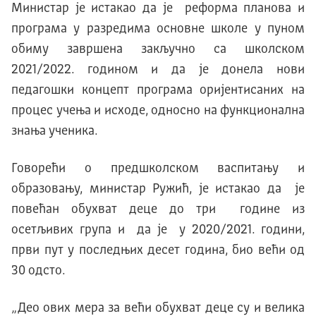
Министар је истакао да је реформа планова и
програма у разредима основне школе у пуном
обиму завршена закључно са школском
2021/2022. годином и да је донела нови
педагошки концепт програма оријентисаних на
процес учења и исходе, односно на функционална
знања ученика.
Говорећи о предшколском васпитању и
образовању, министар Ружић, је истакао да је
повећан обухват деце до три године из
осетљивих група и да је у 2020/2021. години,
први пут у последњих десет година, био већи од
30 одсто.
„Део ових мера за већи обухват деце су и велика