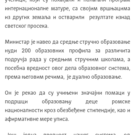
интернационалне матуре, са својим вршњацима
из других земаља и остварили резултате изнад
светског просека.
Министар је навео да средње стручно образовање
нуди 200 образовних профила за различита
подручја рада у средњим стручним школама, а
посебна вредност овог дела образовног система,
према његовим речима, је дуално образовање.
Он је рекао да су учињени значајни помаци у
подршци образовању деце ромске
националности кроз обезбеђене стипендије, као и
афирмативне мере уписа.