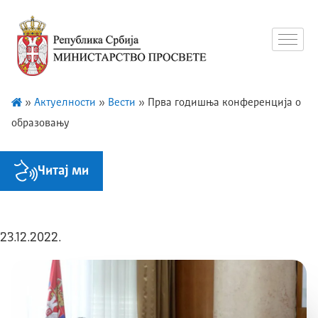
»
Актуелности
»
Вести
»
Прва годишња конференција о
образовању
Читај ми
23.12.2022.