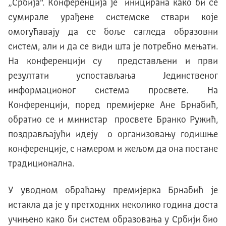
„Србија“. Конференција је иницирана како би се
сумирале урађене системске ствари које
омогућавају да се боље сагледа образовни
систем, али и да се види шта је потребно мењати.
На конференцији су представљени и први
резултати успостављања Јединственог
информационог система просвете. На
Конференцији, поред премијерке Ане Брнабић,
обратио се и министар просвете Бранко Ружић,
поздрављајући идеју о организовању годишње
конференције, с намером и жељом да она постане
традиционална.
У уводном обраћању премијерка Брнабић је
истакла да је у претходних неколико година доста
учињено како би систем образовања у Србији био