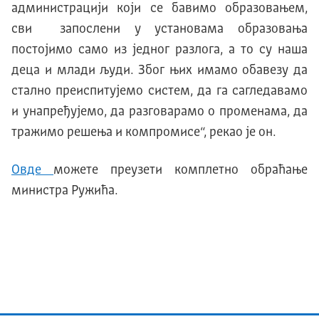
администрацији који се бавимо образовањем,
сви запослени у установама образовања
постојимо само из једног разлога, а то су наша
деца и млади људи. Због њих имамо обавезу да
стално преиспитујемо систем, да га сагледавамо
и унапређујемо, да разговарамо о променама, да
тражимо решења и компромисе“, рекао је он.
Овде
можете преузети комплетно обраћање
министра Ружића.