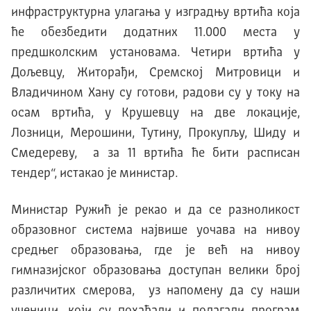
инфраструктурна улагања у изградњу вртића која
ће обезбедити додатних 11.000 места у
предшколским установама. Четири вртића у
Дољевцу, Житорађи, Сремској Митровици и
Владичином Хану су готови, радови су у току на
осам вртића, у Kрушевцу на две локације,
Лозници, Мерошини, Тутину, Прокупљу, Шиду и
Смедереву, а за 11 вртића ће бити расписан
тендер“, истакао је министар.
Министар Ружић је рекао и да се разноликост
образовног система највише уочава на нивоу
средњег образовања, где је већ на нивоу
гимназијског образовања доступан велики број
различитих смерова, уз напомену да су наши
ученици, који су похађали и полагали програм