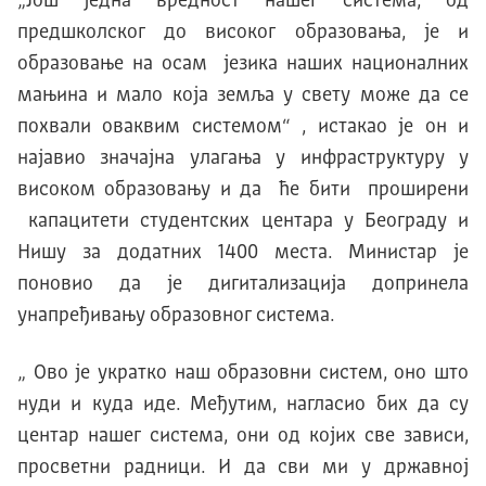
„Још једна вредност нашег система, од
предшколског до високог образовања, је и
образовање на осам језика наших националних
мањина и мало која земља у свету може да се
похвали оваквим системом“ , истакао је он и
најавио значајна улагања у инфраструктуру у
високом образовању и да ће бити проширени
капацитети студентских центара у Београду и
Нишу за додатних 1400 места. Министар је
поновио да је дигитализација допринела
унапређивању образовног система.
„ Ово је укратко наш образовни систем, оно што
нуди и куда иде. Међутим, нагласио бих да су
центар нашег система, они од којих све зависи,
просветни радници. И да сви ми у државној