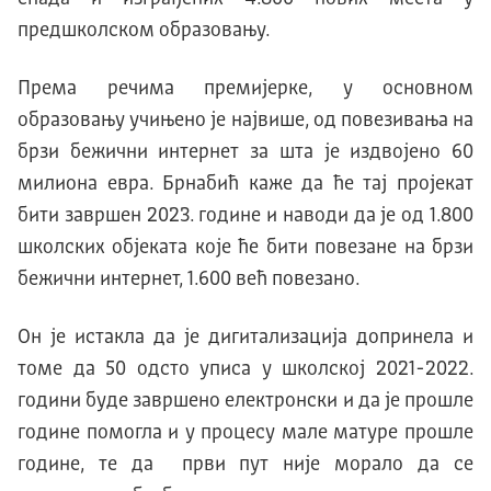
предшколском образовању.
Према речима премијерке, у основном
образовању учињено је највише, од повезивања на
брзи бежични интернет за шта је издвојено 60
милиона евра. Брнабић каже да ће тај пројекат
бити завршен 2023. године и наводи да је од 1.800
школских објеката које ће бити повезане на брзи
бежични интернет, 1.600 већ повезано.
Он је истакла да је дигитализација допринела и
томе да 50 одсто уписа у школској 2021-2022.
години буде завршено електронски и да је прошле
године помогла и у процесу мале матуре прошле
године, те да први пут није морало да се