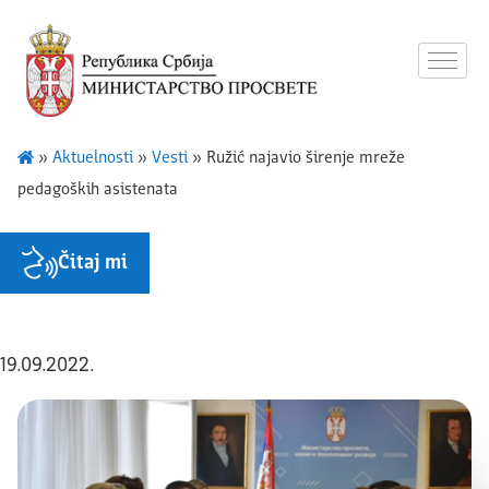
»
Aktuelnosti
»
Vesti
»
Ružić najavio širenje mreže
pedagoških asistenata
Čitaj mi
19.09.2022.