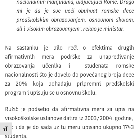
nacionalnim manjinama, uključujući Rome. Drago
mi je da je sve veći obuhvat romske dece
predškolskim obrazovanjem, osnovnom školom,
ali i visokim obrazovanjem“, rekao je ministar.
Na sastanku je bilo reči o efektima drugih
afirmativnih mera podrške za unapređivanje
obrazovanja učenika i studenata romske
nacionalnosti što je dovelo do povećanog broja dece
za 20% koja pohađaju pripremni predškolski
program i upisuju se u osnovnu školu.
Ružić je podsetio da afirmativna mera za upis na
visokoškolske ustanove datira iz 2003/2004. godine,
kao i da je do sada uz tu meru upisano ukupno 1743
Promeni veličinu slova
studenta.