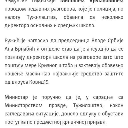
Земунске гимназије
Милошем Бјелановићем
поводом недавних разговора, које је полиција, по
налогу Тужилаштва, обавила са неколико
директора основних и средњих школа.
Ружић је нагласио да председница Владе Србије
Ана Брнабић и он деле став да је апсурдно да се
позивају директори школа на разговоре зато што
поштују мере Кризног штаба и захтевају обавезно
ношење маски као најважније средство заштите
од вируса Kовид19.
Министар је поручио да је, у сарадњи са
Министарством правде, Тужилаштво, након
сагледавања ситуације, донело одлуку о обустави
поступка по предметној кривичној пријави.