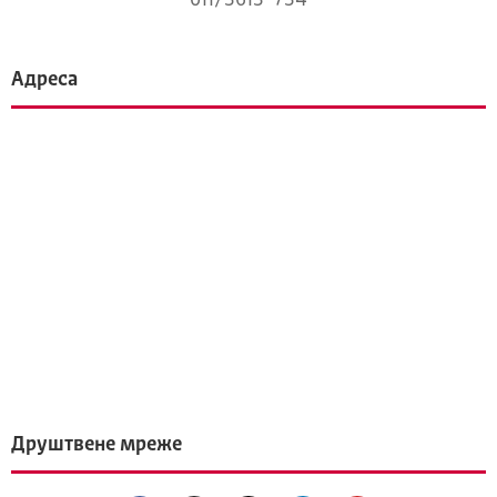
011/3613-734
Адреса
Друштвене мреже