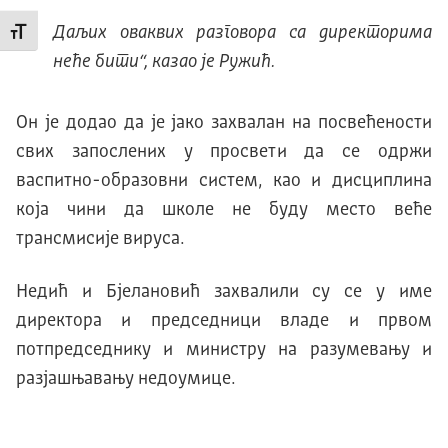
Даљих оваквих разговора са директорима
Промени величину слова
неће бити
“, казао је Ружић.
Он је додао да је јако захвалан на посвећености
свих запослених у просвети да се одржи
васпитно-образовни систем, као и дисциплина
која чини да школе не буду место веће
трансмисије вируса.
Недић и Бјелановић захвалили су се у име
директора и председници владе и првом
потпредседнику и министру на разумевању и
разјашњавању недоумице.